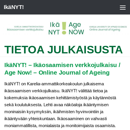
IkäNYT!
TIETOA JULKAISUSTA
IkäNYT! – Ikäosaamisen verkkojulkaisu /
Age Now! – Online Journal of Ageing
IkäNYT! on Karelia-ammattikorkeakoulun julkaisema
ikäosaamisen verkkojulkaisu. IkäNYT! välittää tietoa ja
kokemuksia ikäosaamisen kehittämistyöstä ja käytännöstä
sekä koulutuksesta. Lehti avaa näköaloja ikääntymisen
moninaisiin kysymyksiin, ikäihmisten hyvinvointiin ja
ikääntyvään yhteiskuntaan. Ikäosaaminen on vahvasti
moniammatillista, monialaista ja monitoimijaista osaamista.