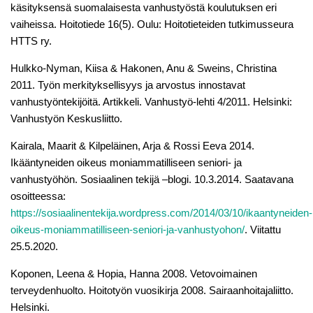
käsityksensä suomalaisesta vanhustyöstä koulutuksen eri
vaiheissa. Hoitotiede 16(5). Oulu: Hoitotieteiden tutkimusseura
HTTS ry.
Hulkko-Nyman, Kiisa & Hakonen, Anu & Sweins, Christina
2011. Työn merkityksellisyys ja arvostus innostavat
vanhustyöntekijöitä. Artikkeli. Vanhustyö-lehti 4/2011. Helsinki:
Vanhustyön Keskusliitto.
Kairala, Maarit & Kilpeläinen, Arja & Rossi Eeva 2014.
Ikääntyneiden oikeus moniammatilliseen seniori- ja
vanhustyöhön. Sosiaalinen tekijä –blogi. 10.3.2014. Saatavana
osoitteessa:
https://sosiaalinentekija.wordpress.com/2014/03/10/ikaantyneiden-
oikeus-moniammatilliseen-seniori-ja-vanhustyohon/
. Viitattu
25.5.2020.
Koponen, Leena & Hopia, Hanna 2008. Vetovoimainen
terveydenhuolto. Hoitotyön vuosikirja 2008. Sairaanhoitajaliitto.
Helsinki.