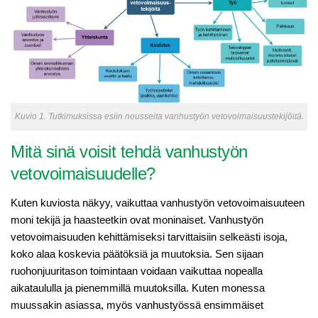
Kuvio 1. Tutkimuksissa esiin nousseita vanhustyön vetovoimaisuustekijöitä.
Mitä sinä voisit tehdä vanhustyön
vetovoimaisuudelle?
Kuten kuviosta näkyy, vaikuttaa vanhustyön vetovoimaisuuteen
moni tekijä ja haasteetkin ovat moninaiset. Vanhustyön
vetovoimaisuuden kehittämiseksi tarvittaisiin selkeästi isoja,
koko alaa koskevia päätöksiä ja muutoksia. Sen sijaan
ruohonjuuritason toimintaan voidaan vaikuttaa nopealla
aikataululla ja pienemmillä muutoksilla. Kuten monessa
muussakin asiassa, myös vanhustyössä ensimmäiset