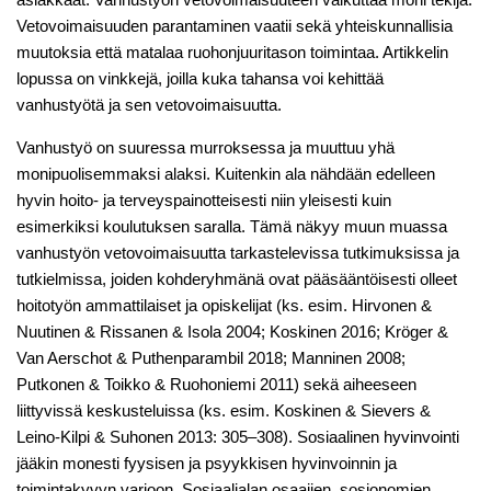
Vetovoimaisuuden parantaminen vaatii sekä yhteiskunnallisia
muutoksia että matalaa ruohonjuuritason toimintaa. Artikkelin
lopussa on vinkkejä, joilla kuka tahansa voi kehittää
vanhustyötä ja sen vetovoimaisuutta.
Vanhustyö on suuressa murroksessa ja muuttuu yhä
monipuolisemmaksi alaksi. Kuitenkin ala nähdään edelleen
hyvin hoito- ja terveyspainotteisesti niin yleisesti kuin
esimerkiksi koulutuksen saralla. Tämä näkyy muun muassa
vanhustyön vetovoimaisuutta tarkastelevissa tutkimuksissa ja
tutkielmissa, joiden kohderyhmänä ovat pääsääntöisesti olleet
hoitotyön ammattilaiset ja opiskelijat (ks. esim. Hirvonen &
Nuutinen & Rissanen & Isola 2004; Koskinen 2016; Kröger &
Van Aerschot & Puthenparambil 2018; Manninen 2008;
Putkonen & Toikko & Ruohoniemi 2011) sekä aiheeseen
liittyvissä keskusteluissa (ks. esim. Koskinen & Sievers &
Leino-Kilpi & Suhonen 2013: 305­–308). Sosiaalinen hyvinvointi
jääkin monesti fyysisen ja psyykkisen hyvinvoinnin ja
toimintakyvyn varjoon. Sosiaalialan osaajien, sosionomien