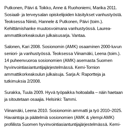
Putkonen, Päivi & Toikko, Anne & Ruohoniemi, Marika 2011.
Sosiaali- ja terveysalan opiskelijoiden käsitykset vanhustyöstä.
Teoksessa Niiniö, Hannele & Putkonen, Päivi (toim.).
Kehittämishanke muutosvoimana vanhustyössä. Laurea-
ammattikorkeakoulun julkaisusarja. Vantaa.
Salonen, Kari 2008. Sosionomin (AMK) osaaminen 2000-luvun
seniori- ja vanhustyössä. Teoksessa Viinamäki, Leena (toim.).
14 puheenvuoroa sosionomien (AMK) asemasta Suomen
hyvinvointiasiantuntijajärjestelmässä. Kemi-Tornion
ammattikorkeakoulun julkaisuja. Sarja A: Raportteja ja
tutkimuksia 2/2008.
Surakka, Tuula 2009. Hyvä työpaikka hoitoalalla – näin haetaan
ja sitoutetaan osaajia. Helsinki: Tammi.
Viinamäki, Leena 2010. Sosionomin ammatti ja työ 2010­–2025.
Havaintoja ja päätelmiä sosionomien (AMK & ylempi AMK)
profiilista Suomen hyvinvointiasiantuntijajärjestelmässä. Kemi-