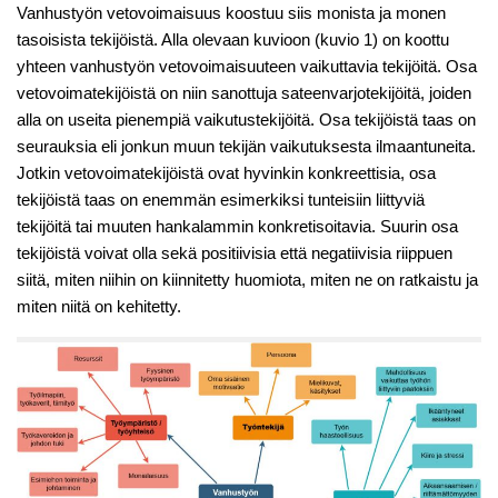
Vanhustyön vetovoimaisuus koostuu siis monista ja monen
tasoisista tekijöistä. Alla olevaan kuvioon (kuvio 1) on koottu
yhteen vanhustyön vetovoimaisuuteen vaikuttavia tekijöitä. Osa
vetovoimatekijöistä on niin sanottuja sateenvarjotekijöitä, joiden
alla on useita pienempiä vaikutustekijöitä. Osa tekijöistä taas on
seurauksia eli jonkun muun tekijän vaikutuksesta ilmaantuneita.
Jotkin vetovoimatekijöistä ovat hyvinkin konkreettisia, osa
tekijöistä taas on enemmän esimerkiksi tunteisiin liittyviä
tekijöitä tai muuten hankalammin konkretisoitavia. Suurin osa
tekijöistä voivat olla sekä positiivisia että negatiivisia riippuen
siitä, miten niihin on kiinnitetty huomiota, miten ne on ratkaistu ja
miten niitä on kehitetty.