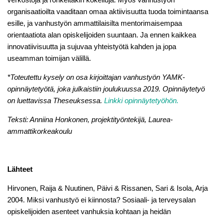
organisaatioilta vaaditaan omaa aktiivisuutta tuoda toimintaansa
esille, ja vanhustyön ammattilaisilta mentorimaisempaa
orientaatiota alan opiskelijoiden suuntaan. Ja ennen kaikkea
innovatiivisuutta ja sujuvaa yhteistyötä kahden ja jopa
useamman toimijan välillä.
*Toteutettu kysely on osa kirjoittajan vanhustyön YAMK-
opinnäytetyötä, joka julkaistiin joulukuussa 2019. Opinnäytetyö
on luettavissa Theseuksessa.
Linkki opinnäytetyöhön.
Teksti: Anniina Honkonen, projektityöntekijä, Laurea-
ammattikorkeakoulu
Lähteet
Hirvonen, Raija & Nuutinen, Päivi & Rissanen, Sari & Isola, Arja
2004. Miksi vanhustyö ei kiinnosta? Sosiaali- ja terveysalan
opiskelijoiden asenteet vanhuksia kohtaan ja heidän