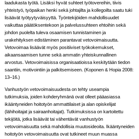
laadukasta työtä. Lisäksi hyvät suhteet työtovereihin, tiivis
yhteistyö, työpaikan henki sekä johtajilta ja kollegoilta saatu tuki
lisäävät työtyytyväisyyttä. Työntekijöiden mahdollisuudet
vaikuttaa päätöksentekoon ja palvelussuhteen ehtoihin sekä
johdon puolelta tuleva osaamisen tunnistaminen ja
urakehityksen edistäminen parantavat vetovoimaisuutta.
Vetovoimaa lisäävät myös positiiviset työkokemukset,
aikaansaamisen tunne sekä ammatin yhteiskunnallinen
arvostus. Vetovoimaisissa organisaatioissa keskitytään tiedon
saantiin, motivointiin ja palkitsemiseen. (Koponen & Hopia 2008:
13–16.)
Vanhustyön vetovoimaisuudesta on tehty useampia
tutkimuksia, joiden kohderyhmänä ovat olleet pääasiassa
ikääntyneiden hoitotyön ammattilaiset ja alan opiskelijat
(lähihoitajat ja sairaanhoitajat). Tutkimuksissa on kartoitettu
tekijöitä, jotka lisäävät tai vähentävät vanhustyön
vetovoimaisuutta sekä mahdollisia muutosideoita. Ikääntyneiden
hoitotyön vetovoimaisuutta ovat tutkineet muun muassa