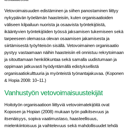
Vetovoimaisuuden edistäminen ja siihen panostaminen liittyy
nykypäivän työelämän haasteisiin, kuten organisaatioiden
väliseen kilpailuun nuorista ja osaavista työntekijöistä,
ikääntyvien työntekijöiden työssä jaksamisen tukemiseen sekä
tarpeeseen olemassa olevan osaamisen jakamisesta ja
siirtämisestä työyhteisön sisällä. Vetovoimainen organisaatio
pystyy vastaamaan näihin haasteisiin eli onnistuu rekrytoimaan
ja sitouttamaan henkilökuntaa sekä samalla uudistumaan ja
oppimaan jatkuvasti hyödyntämällä edistyksellistä
organisaatiokulttuuria ja myönteistä työnantajakuvaa. (Koponen
& Hopia 2008: 10–11.)
Vanhustyön vetovoimaisuustekijät
Hoitotyön organisaatioon liittyviä vetovoimatekijöitä ovat
Koposen ja Hopian (2008) mukaan työn palkitsevuus ja
itsenäisyys, sopiva vaatimustaso, haasteellisuus,
mielenkiintoisuus ja vaihtelevuus sekä mahdollisuudet tehdä