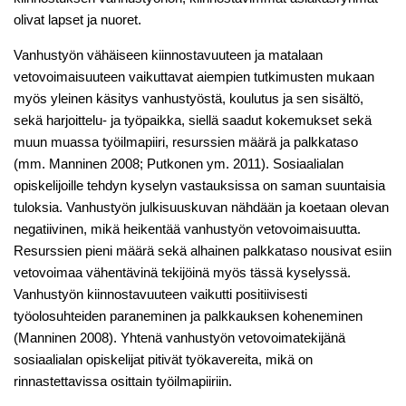
olivat lapset ja nuoret.
Vanhustyön vähäiseen kiinnostavuuteen ja matalaan
vetovoimaisuuteen vaikuttavat aiempien tutkimusten mukaan
myös yleinen käsitys vanhustyöstä, koulutus ja sen sisältö,
sekä harjoittelu- ja työpaikka, siellä saadut kokemukset sekä
muun muassa työilmapiiri, resurssien määrä ja palkkataso
(mm. Manninen 2008; Putkonen ym. 2011). Sosiaalialan
opiskelijoille tehdyn kyselyn vastauksissa on saman suuntaisia
tuloksia. Vanhustyön julkisuuskuvan nähdään ja koetaan olevan
negatiivinen, mikä heikentää vanhustyön vetovoimaisuutta.
Resurssien pieni määrä sekä alhainen palkkataso nousivat esiin
vetovoimaa vähentävinä tekijöinä myös tässä kyselyssä.
Vanhustyön kiinnostavuuteen vaikutti positiivisesti
työolosuhteiden paraneminen ja palkkauksen koheneminen
(Manninen 2008). Yhtenä vanhustyön vetovoimatekijänä
sosiaalialan opiskelijat pitivät työkavereita, mikä on
rinnastettavissa osittain työilmapiiriin.