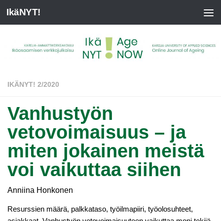
IkäNYT!
IKÄNYT! 2/2020
Vanhustyön
vetovoimaisuus – ja
miten jokainen meistä
voi vaikuttaa siihen
Anniina Honkonen
Resurssien määrä, palkkataso, työilmapiiri, työolosuhteet,
asiakkaat. Vanhustyön vetovoimaisuuteen vaikuttaa moni tekijä.