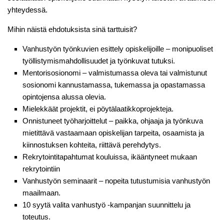
yhteydessä.
Mihin näistä ehdotuksista sinä tarttuisit?
Vanhustyön työnkuvien esittely opiskelijoille – monipuoliset
työllistymismahdollisuudet ja työnkuvat tutuksi.
Mentorisosionomi – valmistumassa oleva tai valmistunut
sosionomi kannustamassa, tukemassa ja opastamassa
opintojensa alussa olevia.
Mielekkäät projektit, ei pöytälaatikkoprojekteja.
Onnistuneet työharjoittelut – paikka, ohjaaja ja työnkuva
mietittävä vastaamaan opiskelijan tarpeita, osaamista ja
kiinnostuksen kohteita, riittävä perehdytys.
Rekrytointitapahtumat kouluissa, ikääntyneet mukaan
rekrytointiin
Vanhustyön seminaarit – nopeita tutustumisia vanhustyön
maailmaan.
10 syytä valita vanhustyö -kampanjan suunnittelu ja
toteutus.