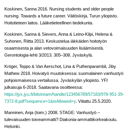
Koskinen, Sanna 2016. Nursing students and older people
nursing. Towards a future career. Väitöskirja. Turun yliopisto.
Hoitotieteen laitos. Lääketieteellinen tiedekunta.
Koskinen, Sanna & Sievers, Anna & Leino-Kilpi, Helena &
Suhonen, Riitta 2013. Keskustelua iäkkäiden hoitotyön
osaamisesta ja alan vetovoimaisuuden lisäämisestä.
Gerontologia-lehti 3/2013. 305–308. Jyväskylä.
Kröger, Teppo & Van Aerschot, Lina & Puthenparambil, Jiby
Mathew 2018. Hoivatyö muutoksessa: suomalainen vanhustyö
pohjoismaisessa vertailussa. Jyväskylän yliopisto. YFI
julkaisuja 6-2018. Saatavana osoitteessa:
https://jyx.jyu.fi/bitstream/handle/123456789/57183/978-951-39-
7372-8.pdf?sequence=1&isAllowed=y
. Viitattu 25.5.2020.
Manninen, Anja (toim.) 2008. STAGE: Vanhustyö –
tulevaisuuden toiveammatti? Diakonia-ammattikorkeakoulu.
Helsinki.