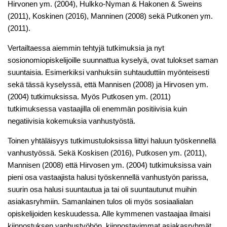
Hirvonen ym. (2004), Hulkko-Nyman & Hakonen & Sweins
(2011), Koskinen (2016), Manninen (2008) sekä Putkonen ym.
(2011).
Vertailtaessa aiemmin tehtyjä tutkimuksia ja nyt
sosionomiopiskelijoille suunnattua kyselyä, ovat tulokset saman
suuntaisia. Esimerkiksi vanhuksiin suhtauduttiin myönteisesti
sekä tässä kyselyssä, että Mannisen (2008) ja Hirvosen ym.
(2004) tutkimuksissa. Myös Putkosen ym. (2011)
tutkimuksessa vastaajilla oli enemmän positiivisia kuin
negatiivisia kokemuksia vanhustyöstä.
Toinen yhtäläisyys tutkimustuloksissa liittyi haluun työskennellä
vanhustyössä. Sekä Koskisen (2016), Putkosen ym. (2011),
Mannisen (2008) että Hirvosen ym. (2004) tutkimuksissa vain
pieni osa vastaajista halusi työskennellä vanhustyön parissa,
suurin osa halusi suuntautua ja tai oli suuntautunut muihin
asiakasryhmiin. Samanlainen tulos oli myös sosiaalialan
opiskelijoiden keskuudessa. Alle kymmenen vastaajaa ilmaisi
kiinnostuksen vanhustyöhön, kiinnostavimmat asiakasryhmät