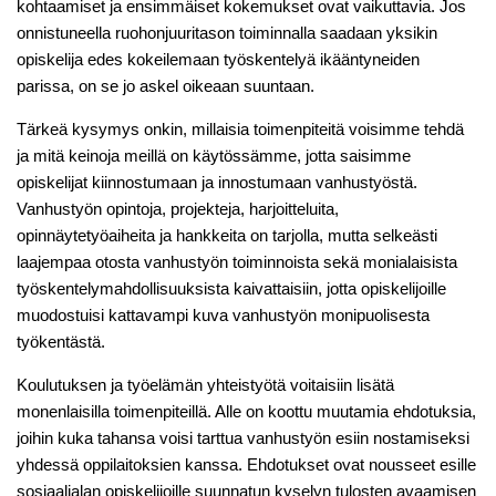
kohtaamiset ja ensimmäiset kokemukset ovat vaikuttavia. Jos
onnistuneella ruohonjuuritason toiminnalla saadaan yksikin
opiskelija edes kokeilemaan työskentelyä ikääntyneiden
parissa, on se jo askel oikeaan suuntaan.
Tärkeä kysymys onkin, millaisia toimenpiteitä voisimme tehdä
ja mitä keinoja meillä on käytössämme, jotta saisimme
opiskelijat kiinnostumaan ja innostumaan vanhustyöstä.
Vanhustyön opintoja, projekteja, harjoitteluita,
opinnäytetyöaiheita ja hankkeita on tarjolla, mutta selkeästi
laajempaa otosta vanhustyön toiminnoista sekä monialaisista
työskentelymahdollisuuksista kaivattaisiin, jotta opiskelijoille
muodostuisi kattavampi kuva vanhustyön monipuolisesta
työkentästä.
Koulutuksen ja työelämän yhteistyötä voitaisiin lisätä
monenlaisilla toimenpiteillä. Alle on koottu muutamia ehdotuksia,
joihin kuka tahansa voisi tarttua vanhustyön esiin nostamiseksi
yhdessä oppilaitoksien kanssa. Ehdotukset ovat nousseet esille
sosiaalialan opiskelijoille suunnatun kyselyn tulosten avaamisen