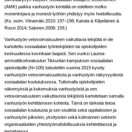
(AMK) paikka vanhustyön kentällä on edelleen melko
monenkirjava ja monesti työhön yhdistyy myös hoidollisuutta.
(Ks. esim. Viinamäki 2010: 197–198; Kairala & Kilpeläinen &
Rossi 2014; Salonen 2008: 159.)
Vanhustyön vetovoimaisuuteen vaikuttavia tekijöitä ei ole
kartoitettu sosiaalialan työntekijöiden tai opiskelijoiden
keskuudessa kovinkaan laajasti. Sen vuoksi Laurea-
ammattikorkeakoulun Tikkurilan kampuksen sosiaalialan
opiskelijoille (N=100) toteutettiin vuonna 2019 kysely
vanhustyön vetovoimaisuudesta ja vanhustyön näkyvyydestä
sosiaalialan koulutuksessa. Tutkimalla opiskelijoiden
näkemyksiä ja kokemuksia vanhustyöstä ja sen
vetovoimaisuuteen vaikuttavista tekijöistä kartoitetaan samalla
vanhustyön kehittämisen kohteita. Tämä on tärkeää tietoa
sosiaalialan koulutusta ja sen sisältöä sekä oppilaitosten ja
vanhustyön julkisten, yksityisten sekä kolmannen sektorin
organisaatioiden yhteistyömahdollisuuksia kehitettäessä ja
testattaessa.