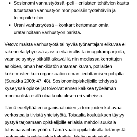
Sosionomi vanhustyössä -peli – erilaisten tehtävien kautta
tutustutaan vanhustyön monipuolisiin työtehtäviin ja
toimipaikkoihin.
Urani vanhustyössä – konkarit kertomaan omia
uratarinoitaan vanhustyön parista.
Vetovoimaista vanhustyötä tai hyvää työnantajamielikuvaa ei
rakenneta lyhyessä ajassa eikä irrallisilla imagokampanjoilla,
vaan se syntyy pitkällä aikavälillä niin mediassa kerrottujen
asioiden, oman henkilöstön antaman kuvan, potilaiden
kokemusten kuin organisaation oman tiedottamisen pohjalta
(Surakka 2009: 47–48). Sosionomiopiskelijoille tehdyssä
kyselyssä opiskelijat toivoivat ennen kaikkea työelämän
monipuolista esillä oloa koulutuksen eri vaiheissa.
Tämä edellyttää eri organisaatioiden ja toimijoiden kattavaa
verkostoa ja tiivistä yhteistyötä. Toisaalta koulutuksen täytyy
pystyä tarjoamaan opiskelijoille erilaisia mahdollisuuksia
tutustua vanhustyöhön. Tämä vaatii oppilaitoksilta tietämystä,
verkostoja ja rohkeitakin kokeiluja. Myös vanhustyön