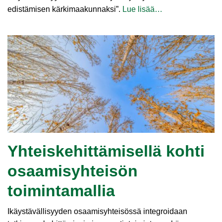
edistämisen kärkimaakunnaksi”.
Lue lisää…
Yhteiskehittämisellä kohti
osaamisyhteisön
toimintamallia
Ikäystävällisyyden osaamisyhteisössä integroidaan