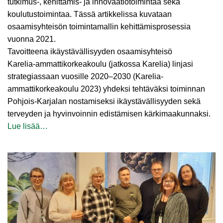
tutkimus‑, kehittämis- ja innovaatiotoimintaa sekä
koulutustoimintaa. Tässä artikkelissa kuvataan
osaamisyhteisön toimintamallin kehittämisprosessia
vuonna 2021.
Tavoitteena ikäystävällisyyden osaamisyhteisö
Karelia-ammattikorkeakoulu (jatkossa Karelia) linjasi
strategiassaan vuosille 2020–2030 (Karelia-
ammattikorkeakoulu 2023) yhdeksi tehtäväksi toiminnan
Pohjois-Karjalan nostamiseksi ikäystävällisyyden sekä
terveyden ja hyvinvoinnin edistämisen kärkimaakunnaksi.
Lue lisää…