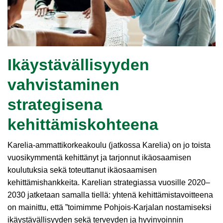
Ikäystävällisyyden
vahvistaminen
strategisena
kehittämiskohteena
Karelia-ammattikorkeakoulu (jatkossa Karelia) on jo toista
vuosikymmentä kehittänyt ja tarjonnut ikäosaamisen
koulutuksia sekä toteuttanut ikäosaamisen
kehittämishankkeita. Karelian strategiassa vuosille 2020–
2030 jatketaan samalla tiellä: yhtenä kehittämistavoitteena
on mainittu, että ”toimimme Pohjois-Karjalan nostamiseksi
ikäystävällisyyden sekä terveyden ja hyvinvoinnin