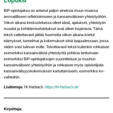
Lopuksi
BIP-opintojakso on antanut paljon aineksia muun muassa
ammatilliseen reflektoimiseen ja kansainväliseen yhteistyöhön.
Viikon aikana keskusteluissa olleet ideat, ajatukset, yhteistyön
muodot ja kehittämisehdotukset ovat olleet inspiroivia. Tämä
teksti valitettavasti jättää huomiotta viikon aikana koetut
elämykset, tunnelmat ja kokemukset siinä laajuudessaan, jossa
niiden soisi tulevan esille. Toivottavasti teksti kuitenkin rohkaisee
esimerkiksi kansainvälistä yhteistyötä pohtivia tarttumaan
esimerkiksi BIP-opintojaksojen suunnitteluun ja muuhun
kansainväliseen yhteistyöhön ja rohkaisee myös opiskelijoita
kansainvälisyyskokemuksen kartuttamiseen, esimerkiksi kv-
vaihtoihin.
Lisätietoja:
Hi Harbach.
https://hi-harbach.at/
Kirjoittaja: