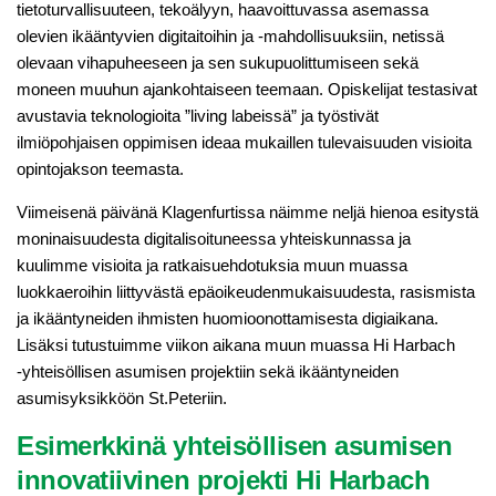
tietoturvallisuuteen, tekoälyyn, haavoittuvassa asemassa
olevien ikääntyvien digitaitoihin ja ‑mahdollisuuksiin, netissä
olevaan vihapuheeseen ja sen sukupuolittumiseen sekä
moneen muuhun ajankohtaiseen teemaan. Opiskelijat testasivat
avustavia teknologioita ”living labeissä” ja työstivät
ilmiöpohjaisen oppimisen ideaa mukaillen tulevaisuuden visioita
opintojakson teemasta.
Viimeisenä päivänä Klagenfurtissa näimme neljä hienoa esitystä
moninaisuudesta digitalisoituneessa yhteiskunnassa ja
kuulimme visioita ja ratkaisuehdotuksia muun muassa
luokkaeroihin liittyvästä epäoikeudenmukaisuudesta, rasismista
ja ikääntyneiden ihmisten huomioonottamisesta digiaikana.
Lisäksi tutustuimme viikon aikana muun muassa Hi Harbach
‑yhteisöllisen asumisen projektiin sekä ikääntyneiden
asumisyksikköön St.Peteriin.
Esimerkkinä yhteisöllisen asumisen
innovatiivinen projekti Hi Harbach