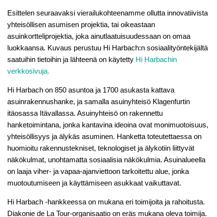
Esittelen seuraavaksi vierailukohteenamme ollutta innovatiivista
yhteisöllisen asumisen projektia, tai oikeastaan
asuinkortteliprojektia, joka ainutlaatuisuudessaan on omaa
luokkaansa. Kuvaus perustuu Hi Harbach:n sosiaalityöntekijältä
saatuihin tietoihin ja lähteenä on käytetty
Hi Harbachin
verkkosivuja.
Hi Harbach on 850 asuntoa ja 1700 asukasta kattava
asuinrakennushanke, ja samalla asuinyhteisö Klagenfurtin
itäosassa Itävallassa. Asuinyhteisö on rakennettu
hanketoimintana, jonka kantavina ideoina ovat monimuotoisuus,
yhteisöllisyys ja älykäs asuminen. Hanketta toteutettaessa on
huomioitu rakennustekniset, teknologiset ja älykotiin liittyvät
näkökulmat, unohtamatta sosiaalisia näkökulmia. Asuinalueella
on laaja viher- ja vapaa-ajanviettoon tarkoitettu alue, jonka
muotoutumiseen ja käyttämiseen asukkaat vaikuttavat.
Hi Harbach ‑hankkeessa on mukana eri toimijoita ja rahoitusta.
Diakonie de La Tour-organisaatio on eräs mukana oleva toimija.