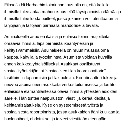
Filosofia Hi Harbachin toiminnan taustalla on, että kaikille
ihmisille tulee antaa mahdollisuus elää täysipainoista elämää ja
ihmisille tulee luoda puitteet, jossa jokainen voi toteuttaa omia
lahjojaan ja taitojaan parhaalla mahdollisella tavalla.
Asuinalueella asuu eri ikäisiä ja erilaisia toimintarajoitteita
omaavia ihmisiä, lapsiperheistä ikääntyneisiin ja
kehitysvammaisiin. Asuinalueella on muun muassa oma
kauppa, kahvila ja työtoimintaa. Asumista voidaan kuvailla
ennen kaikkea yhteisölliseksi. Asukkaat osallistuvat
sosiaalityöntekijän tai ”sosiaalisen tilan koordinaattorin”
fasilitoimiin tapaamisiin ja tilaisuuksiin. Koordinaattori tukee ja
neuvoo asuinalueen asukkaita verkostoitumisessa ja fasilitoi
erilaisissa elämäntilanteissa olevia ihmisiä yhteisten asioiden
äärelle. Hän tuntee naapuruston, viestii ja kerää ideoita ja
kehittämisajatuksia. Kyse on systeemisestä työstä ja
sosiaalisesta raportoinnista, jossa asukkaiden ääni kuullaan ja
huolenaiheet, ehdotukset ja toiveet viestitään eteenpäin.