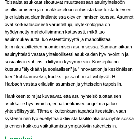
Toisaalta asukkaat sitoutuvat muuttaessaan asuinyhteisöön
osallistumiseen ja rinnakkaiseloon erilaisista taustoista tulevien
ja erilaisissa elämäntilanteissa olevien ihmisen kanssa. Asunnot
ovat korkeatasoisesti varusteltuja, älyteknologiaa on
hyödynnetty mahdollisimman kattavasti, mikä tuo
asuinmukavuutta, luo esteettömyyttä ja mahdollistaa
toimintarajoitteiden huomioimisen asumisessa. Samaan aikaan
asuinyhteisö vastaa yhteisöllisesti asukkaiden hyvinvointiin ja
sosiaalisiin suhteisiin liittyviin kysymyksiin. Konseptia on
kutsuttu ”älykkään ja sosiaalisen” ja ”innovaation ja keskinäisen
tuen” kohtaamiseksi, kodiksi, jossa ihmiset viihtyvät. Hi
Harbach vastaa erilaisiin asumisen ja yhteiselon tarpeisiin.
Hankkeen toimijat kuvaavat, että asuinyhteisö tuottaa sen
asukkaille hyvinvointia, ennaltaehkäisee ongelmia ja luo
yhteisöllisyyttä. Tämä ei kuitenkaan tapahdu itsestään, vaan
systeeminen työ edellyttää aktiivista fasilitointia asuinyhteisössä
ja ennen kaikkea vaikuttamista ympäröiviin rakenteisiin.