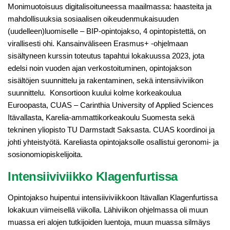
Monimuotoisuus digitalisoituneessa maailmassa: haasteita ja
mahdollisuuksia sosiaalisen oikeudenmukaisuuden
(uudelleen)luomiselle – BIP-opintojakso, 4 opintopistettä, on
virallisesti ohi. Kansainväliseen Erasmus+ ‑ohjelmaan
sisältyneen kurssin toteutus tapahtui lokakuussa 2023, jota
edelsi noin vuoden ajan verkostoituminen, opintojakson
sisältöjen suunnittelu ja rakentaminen, sekä intensiiviviikon
suunnittelu. Konsortioon kuului kolme korkeakoulua
Euroopasta, CUAS – Carinthia University of Applied Sciences
Itävallasta, Karelia-ammattikorkeakoulu Suomesta sekä
tekninen yliopisto TU Darmstadt Saksasta. CUAS koordinoi ja
johti yhteistyötä. Kareliasta opintojaksolle osallistui geronomi- ja
sosionomiopiskelijoita.
Intensiiviviikko Klagenfurtissa
Opintojakso huipentui intensiiviviikkoon Itävallan Klagenfurtissa
lokakuun viimeisellä viikolla. Lähiviikon ohjelmassa oli muun
muassa eri alojen tutkijoiden luentoja, muun muassa silmäys