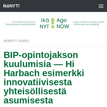
IkäNYT!
IKÄNYT! 2/2023
BIP-opintojakson
kuulumisia — Hi
Harbach esimerkki
innovatiivisesta
yhteisöllisestä
asumisesta