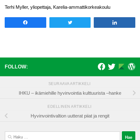
Terhi Myller, yliopettaja, Karelia-ammattikorkeakoulu
Share
Tweet
Share
FOLLOW:
SEURAAVA ARTIKKELI
IHKU – ikämiehille hyvinvointia kulttuurista –hanke
EDELLINEN ARTIKKELI
Hyvinvointivaltion uutterat piiat ja rengit
Haku: