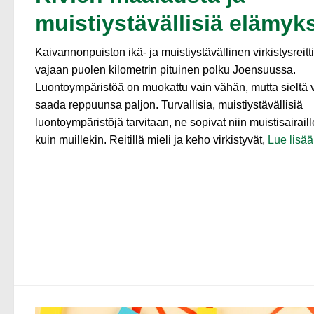
muistiystävällisiä elämyk
Kaivannonpuiston ikä- ja muistiystävällinen virkistysreitt
vajaan puolen kilometrin pituinen polku Joensuussa.
Luontoympäristöä on muokattu vain vähän, mutta sieltä 
saada reppuunsa paljon. Turvallisia, muistiystävällisiä
luontoympäristöjä tarvitaan, ne sopivat niin muistisairaill
kuin muillekin. Reitillä mieli ja keho virkistyvät,
Lue lisä