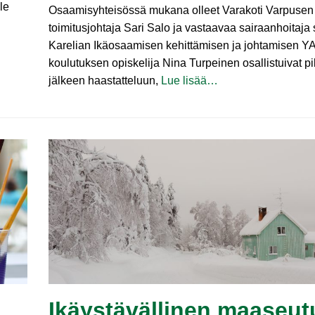
le
Osaamisyhteisössä mukana olleet Varakoti Varpusen
toimitusjohtaja Sari Salo ja vastaavaa sairaanhoitaja
Karelian Ikäosaamisen kehittämisen ja johtamisen 
koulutuksen opiskelija Nina Turpeinen osallistuivat pi
jälkeen haastatteluun,
Lue lisää…
Ikäystävällinen maaseut