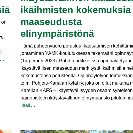
siä
ikäihmisten kokemuksia
maaseudusta
i on
elinympäristönä
voi
Tämä puheenvuoro perustuu ikäosaamisen kehittämi
e
johtaminen YAMK-koulutuksessa tekemääni opinnäy
ä…
(Turpeinen 2023). Pohdin artikkelissa opinnäytetyöni 
ikäystävällisen maaseudun merkitystä ikäihmisille he
kokemustensa perusteella. Opinnäytetyön toimeksian
toimi Pohjois-Karjalan kylät ry, joka on ollut mukana 
Karelian KAFS – Ikäystävällisyyden osaamisyhteisön
painopisteen ikäystävällinen elinympäristö pilotoinni
lisää…