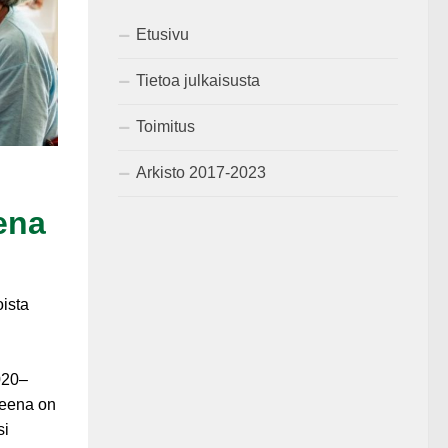
Etusivu
Tietoa julkaisusta
Toimitus
Arkisto 2017-2023
ena
oista
020–
teena on
si