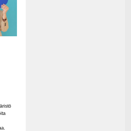
äristö
ita
aa.