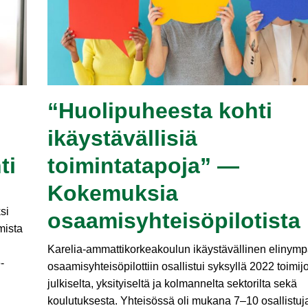
“Huolipuheesta kohti
ikäystävällisiä
ti
toimintatapoja” —
Kokemuksia
si
osaamisyhteisöpilotista
mista
Karelia-ammattikorkeakoulun ikäystävällinen elinymp
-
osaamisyhteisöpilottiin osallistui syksyllä 2022 toimijo
julkiselta, yksityiseltä ja kolmannelta sektorilta sekä
koulutuksesta. Yhteisössä oli mukana 7–10 osallistuj