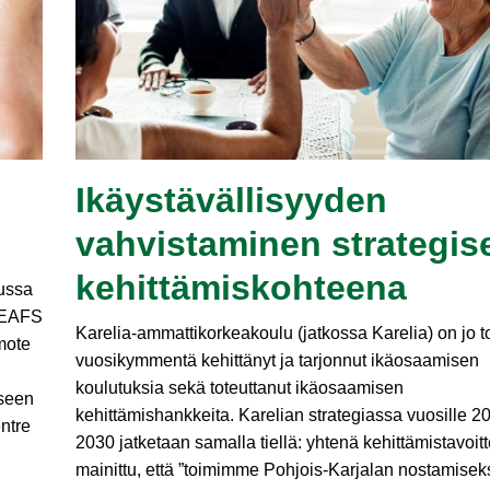
Ikäystävällisyyden
vahvistaminen strategis
kehittämiskohteena
ussa
a EAFS
Karelia-ammattikorkeakoulu (jatkossa Karelia) on jo t
mote
vuosikymmentä kehittänyt ja tarjonnut ikäosaamisen
koulutuksia sekä toteuttanut ikäosaamisen
iseen
kehittämishankkeita. Karelian strategiassa vuosille 2
ntre
2030 jatketaan samalla tiellä: yhtenä kehittämistavoit
mainittu, että ”toimimme Pohjois-Karjalan nostamisek