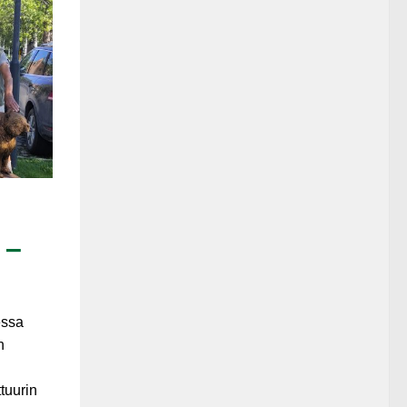
 –
essa
n
tuurin