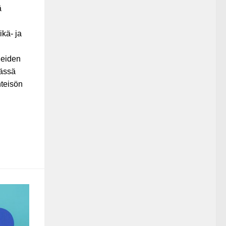
ä
kä- ja
neiden
Tässä
hteisön