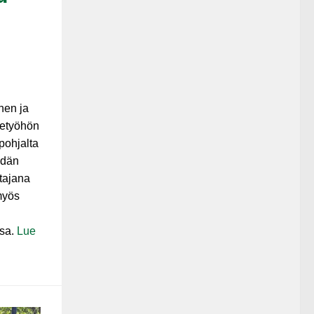
nen ja
tetyöhön
pohjalta
idän
tajana
myös
ssa.
Lue