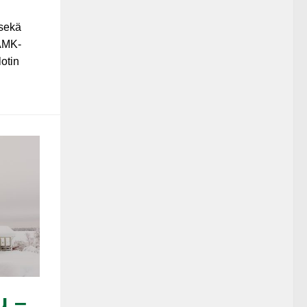
 sekä
YAMK-
lotin
u –