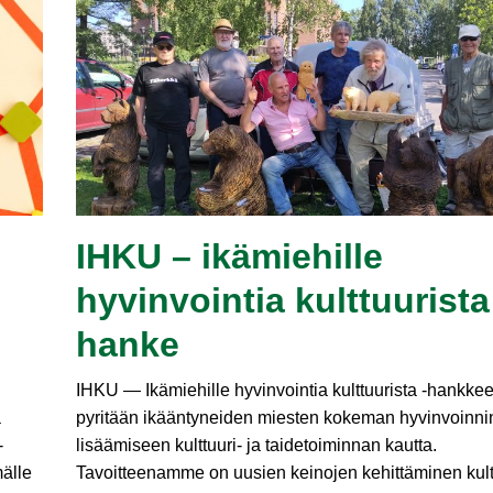
IHKU – ikämiehille
hyvinvointia kulttuurista
hanke
IHKU — Ikämiehille hyvinvointia kulttuurista ‑hankke
a
pyritään ikääntyneiden miesten kokeman hyvinvoinni
-
lisäämiseen kulttuuri- ja taidetoiminnan kautta.
älle
Tavoitteenamme on uusien keinojen kehittäminen kult