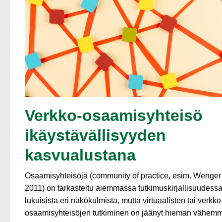
Verkko-osaamisyhteisö
ikäystävällisyyden
kasvualustana
Osaamisyhteisöjä (community of practice, esim. Wenger
2011) on tarkasteltu aiemmassa tutkimuskirjallisuudess
lukuisista eri näkökulmista, mutta virtuaalisten tai verkko
osaamisyhteisöjen tutkiminen on jäänyt hieman vähemm