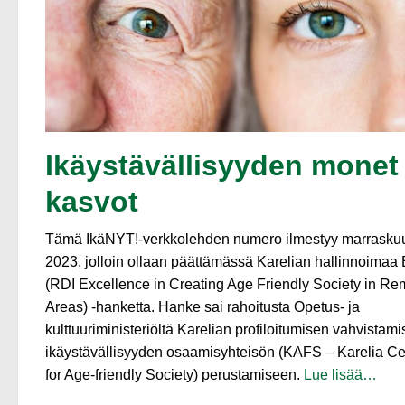
Ikäystävällisyyden monet
kasvot
Tämä IkäNYT!-verkkolehden numero ilmestyy marrasku
2023, jolloin ollaan päättämässä Karelian hallinnoima
(RDI Excellence in Creating Age Friendly Society in Re
Areas) ‑hanketta. Hanke sai rahoitusta Opetus- ja
kulttuuriministeriöltä Karelian profiloitumisen vahvistam
ikäystävällisyyden osaamisyhteisön (KAFS – Karelia Ce
for Age-friendly Society) perustamiseen.
Lue lisää…