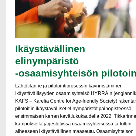
Ikäystävällinen
elinympäristö
‑osaamisyhteisön pilotoin
Lähtötilanne ja pilotointiprosessin käynnistäminen
Ikäystävällisyyden osaamisyhteisö HYRRÄ:n (englannik
KAFS – Karelia Centre for Age-friendly Society) rakenta
pilotoitiin ikäystävälliset elinympäristöt painopisteessä
ensimmäisen kerran kevätlukukaudella 2022. Tikkarinne
kampuksella järjestetyssä osaamisyhteisössä tartuttiin
aiheeseen ikäystävällinen maaseutu. Osaamisyhteisön