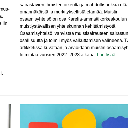
sairastavien ihmisten oikeutta ja mahdollisuuksia elä
imus‑,
omannäköistä ja merkityksellistä elämää. Muistin
a.
osaamisyhteisö on osa Karelia-ammattikorkeakoulun i
llin
muistiystävällisen yhteiskunnan kehittämistyötä.
Osaamisyhteisö vahvistaa muistisairauteen sairastu
osallisuutta ja toimii myös vaikuttamisen välineenä. 
artikkelissa kuvataan ja arvioidaan muistin osaamisy
toimintaa vuosien 2022–2023 aikana.
Lue lisää…
i.