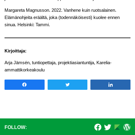
Margareta Magnusson. 2022. Vanhene kuin ruotsalainen.
Elämänohjeita eräältä, joka (todennäköisesti) kuolee ennen
sinua. Helsinki: Tammi.
Kirjoittaja:
Arja Jämsén, tuntiopettaja, projektiasiantuntija, Karelia-
ammattikorkeakoulu
Share
Tweet
Share
FOLLOW: