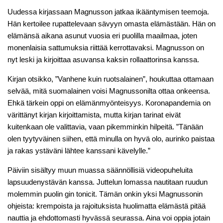
Uudessa kirjassaan Magnusson jatkaa ikääntymisen teemoja.
Hän kertoilee rupattelevaan sävyyn omasta elämästään. Hän on
elämänsä aikana asunut vuosia eri puolilla maailmaa, joten
monenlaisia sattumuksia riittää kerrottavaksi. Magnusson on
nyt leski ja kirjoittaa asuvansa kaksin rollaattorinsa kanssa.
Kirjan otsikko, ”Vanhene kuin ruotsalainen”, houkuttaa ottamaan
selvää, mitä suomalainen voisi Magnussonilta ottaa onkeensa.
Ehkä tärkein oppi on elämänmyönteisyys. Koronapandemia on
värittänyt kirjan kirjoittamista, mutta kirjan tarinat eivät
kuitenkaan ole valittavia, vaan pikemminkin hilpeitä. ”Tänään
olen tyytyväinen siihen, että minulla on hyvä olo, aurinko paistaa
ja rakas ystäväni lähtee kanssani kävelylle.”
Päiviin sisältyy muun muassa säännöllisiä videopuheluita
lapsuudenystävän kanssa. Juttelun lomassa nautitaan ruudun
molemmin puolin gin tonicit. Tämän onkin yksi Magnussonin
ohjeista: krempoista ja rajoituksista huolimatta elämästä pitää
nauttia ja ehdottomasti hyvässä seurassa. Aina voi oppia jotain