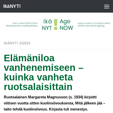
IkäNYT!
IKÄNYT! 2/2023
Elämäniloa
vanhenemiseen –
kuinka vanheta
ruotsalaisittain
Ruotsalainen Margareta Magnusson (s. 1934) kirjoitti
viitisen vuotta sitten kuolinsiivouksesta, Mitä jälkeen jää –
taito tehdä kuolinsiivous. Kirjasta tuli menestys.