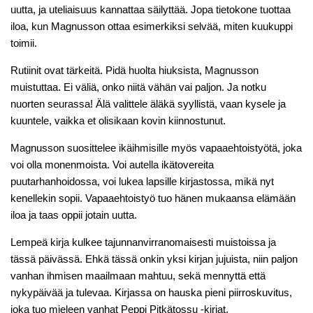
uutta, ja uteliaisuus kannattaa säilyttää. Jopa tietokone tuottaa
iloa, kun Magnusson ottaa esimerkiksi selvää, miten kuukuppi
toimii.
Rutiinit ovat tärkeitä. Pidä huolta hiuksista, Magnusson
muistuttaa. Ei väliä, onko niitä vähän vai paljon. Ja notku
nuorten seurassa! Älä valittele äläkä syyllistä, vaan kysele ja
kuuntele, vaikka et olisikaan kovin kiinnostunut.
Magnusson suosittelee ikäihmisille myös vapaaehtoistyötä, joka
voi olla monenmoista. Voi autella ikätovereita
puutarhanhoidossa, voi lukea lapsille kirjastossa, mikä nyt
kenellekin sopii. Vapaaehtoistyö tuo hänen mukaansa elämään
iloa ja taas oppii jotain uutta.
Lempeä kirja kulkee tajunnanvirranomaisesti muistoissa ja
tässä päivässä. Ehkä tässä onkin yksi kirjan jujuista, niin paljon
vanhan ihmisen maailmaan mahtuu, sekä mennyttä että
nykypäivää ja tulevaa. Kirjassa on hauska pieni piirroskuvitus,
joka tuo mieleen vanhat Peppi Pitkätossu ‑kirjat.