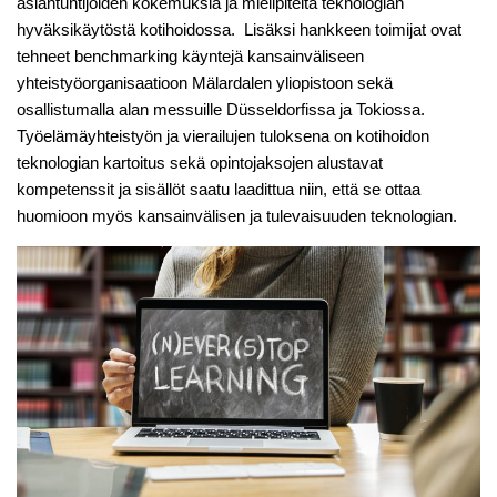
asiantuntijoiden kokemuksia ja mielipiteitä teknologian
hyväksikäytöstä kotihoidossa. Lisäksi hankkeen toimijat ovat
tehneet benchmarking käyntejä kansainväliseen
yhteistyöorganisaatioon Mälardalen yliopistoon sekä
osallistumalla alan messuille Düsseldorfissa ja Tokiossa.
Työelämäyhteistyön ja vierailujen tuloksena on kotihoidon
teknologian kartoitus sekä opintojaksojen alustavat
kompetenssit ja sisällöt saatu laadittua niin, että se ottaa
huomioon myös kansainvälisen ja tulevaisuuden teknologian.