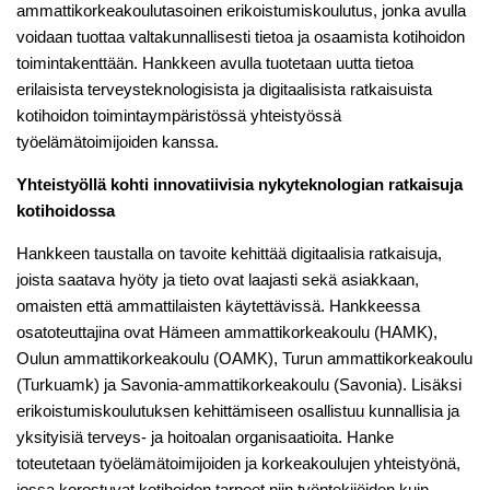
ammattikorkeakoulutasoinen erikoistumiskoulutus, jonka avulla
voidaan tuottaa valtakunnallisesti tietoa ja osaamista kotihoidon
toimintakenttään. Hankkeen avulla tuotetaan uutta tietoa
erilaisista terveysteknologisista ja digitaalisista ratkaisuista
kotihoidon toimintaympäristössä yhteistyössä
työelämätoimijoiden kanssa.
Yhteistyöllä kohti innovatiivisia nykyteknologian ratkaisuja
kotihoidossa
Hankkeen taustalla on tavoite kehittää digitaalisia ratkaisuja,
joista saatava hyöty ja tieto ovat laajasti sekä asiakkaan,
omaisten että ammattilaisten käytettävissä. Hankkeessa
osatoteuttajina ovat Hämeen ammattikorkeakoulu (HAMK),
Oulun ammattikorkeakoulu (OAMK), Turun ammattikorkeakoulu
(Turkuamk) ja Savonia-ammattikorkeakoulu (Savonia). Lisäksi
erikoistumiskoulutuksen kehittämiseen osallistuu kunnallisia ja
yksityisiä terveys- ja hoitoalan organisaatioita. Hanke
toteutetaan työelämätoimijoiden ja korkeakoulujen yhteistyönä,
jossa korostuvat kotihoidon tarpeet niin työntekijöiden kuin