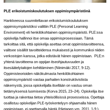
PLE erikoistumiskoulutuksen oppimisympäristönä
Hankkeessa suunniteltavan erikoistumiskoulutuksen
oppimisympäristöksi valittiin PLE (Personal Learning
Environment) eli henkilökohtainen oppimisympäristö. PLE:ssa
opiskelija hallinnoi itse omaa oppimisprosessiaan. Tämä
tarkoittaa sitä, että opiskelija asettaa omat oppimistavoitteensa,
valitsee sisällöt tavoitteidensa mukaisesti ja kommunikoi niiden
verkostojen kanssa, jotka edistävät hänen oppimistaan. PLE:n
yhtenä tavoitteena on oppijan itseohjautuvuuden ja
itsesäätelytaitojen kehittäminen (Niinimäki 2017, 9-12).
Oppimisteorioiden näkökulmasta henkilökohtainen
oppimisympäristö vastaa parhaiten konstruktivistista
näkemystä, jossa opiskelijalla itsellään on vastuu oman
tietämyksensä luomisesta (Korva 2015, 23–24). Opiskelija itse
tuottaa ja rakentaa tietoa yhteisöllisissä prosesseissa. Opettaja
osallistuu opiskelijan PLE-työskentelyyn ohjaamalla hänen
oppimistaan, ei opettamalla häntä (Hietanen ym. 2011, 1-9 ).