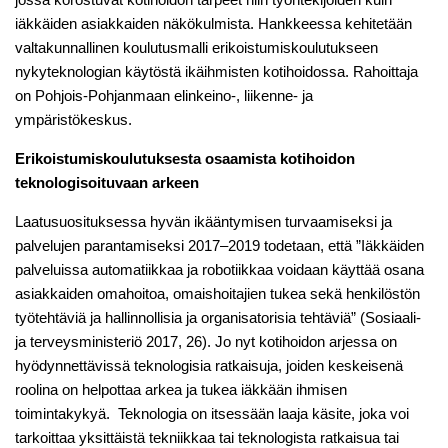
iäkkäiden asiakkaiden näkökulmista. Hankkeessa kehitetään
valtakunnallinen koulutusmalli erikoistumiskoulutukseen
nykyteknologian käytöstä ikäihmisten kotihoidossa. Rahoittaja
on Pohjois-Pohjanmaan elinkeino-, liikenne- ja
ympäristökeskus.
Erikoistumiskoulutuksesta osaamista kotihoidon
teknologisoituvaan arkeen
Laatusuosituksessa hyvän ikääntymisen turvaamiseksi ja
palvelujen parantamiseksi 2017–2019 todetaan, että ”Iäkkäiden
palveluissa automatiikkaa ja robotiikkaa voidaan käyttää osana
asiakkaiden omahoitoa, omaishoitajien tukea sekä henkilöstön
työtehtäviä ja hallinnollisia ja organisatorisia tehtäviä” (Sosiaali-
ja terveysministeriö 2017, 26). Jo nyt kotihoidon arjessa on
hyödynnettävissä teknologisia ratkaisuja, joiden keskeisenä
roolina on helpottaa arkea ja tukea iäkkään ihmisen
toimintakykyä. Teknologia on itsessään laaja käsite, joka voi
tarkoittaa yksittäistä tekniikkaa tai teknologista ratkaisua tai