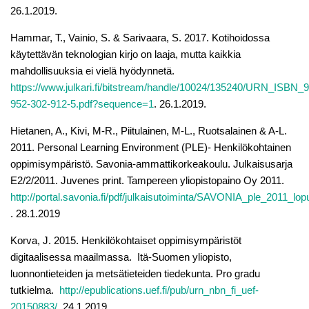
26.1.2019.
Hammar, T., Vainio, S. & Sarivaara, S. 2017. Kotihoidossa
käytettävän teknologian kirjo on laaja, mutta kaikkia
mahdollisuuksia ei vielä hyödynnetä.
https://www.julkari.fi/bitstream/handle/10024/135240/URN_ISBN_
952-302-912-5.pdf?sequence=1
. 26.1.2019.
Hietanen, A., Kivi, M-R., Piitulainen, M-L., Ruotsalainen & A-L.
2011. Personal Learning Environment (PLE)- Henkilökohtainen
oppimisympäristö. Savonia-ammattikorkeakoulu. Julkaisusarja
E2/2/2011. Juvenes print. Tampereen yliopistopaino Oy 2011.
http://portal.savonia.fi/pdf/julkaisutoiminta/SAVONIA_ple_2011_lop
. 28.1.2019
Korva, J. 2015. Henkilökohtaiset oppimisympäristöt
digitaalisessa maailmassa. Itä-Suomen yliopisto,
luonnontieteiden ja metsätieteiden tiedekunta. Pro gradu
tutkielma.
http://epublications.uef.fi/pub/urn_nbn_fi_uef-
20150883/
. 24.1.2019.