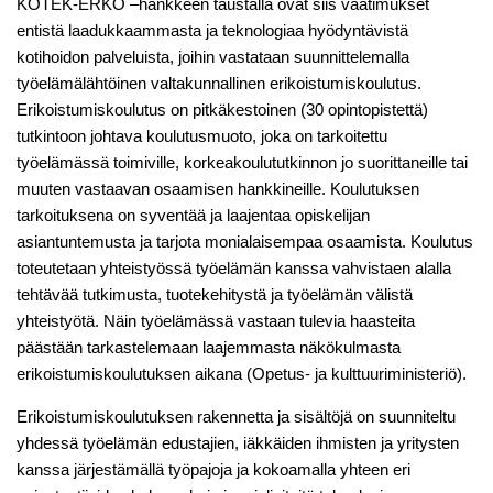
KOTEK-ERKO –hankkeen taustalla ovat siis vaatimukset
entistä laadukkaammasta ja teknologiaa hyödyntävistä
kotihoidon palveluista, joihin vastataan suunnittelemalla
työelämälähtöinen valtakunnallinen erikoistumiskoulutus.
Erikoistumiskoulutus on pitkäkestoinen (30 opintopistettä)
tutkintoon johtava koulutusmuoto, joka on tarkoitettu
työelämässä toimiville, korkeakoulututkinnon jo suorittaneille tai
muuten vastaavan osaamisen hankkineille. Koulutuksen
tarkoituksena on syventää ja laajentaa opiskelijan
asiantuntemusta ja tarjota monialaisempaa osaamista. Koulutus
toteutetaan yhteistyössä työelämän kanssa vahvistaen alalla
tehtävää tutkimusta, tuotekehitystä ja työelämän välistä
yhteistyötä. Näin työelämässä vastaan tulevia haasteita
päästään tarkastelemaan laajemmasta näkökulmasta
erikoistumiskoulutuksen aikana (Opetus- ja kulttuuriministeriö).
Erikoistumiskoulutuksen rakennetta ja sisältöjä on suunniteltu
yhdessä työelämän edustajien, iäkkäiden ihmisten ja yritysten
kanssa järjestämällä työpajoja ja kokoamalla yhteen eri