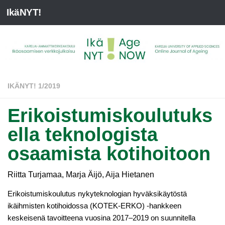
IkäNYT!
IKÄNYT! 1/2019
Erikoistumiskoulutuks
ella teknologista
osaamista kotihoitoon
Riitta Turjamaa, Marja Äijö, Aija Hietanen
Erikoistumiskoulutus nykyteknologian hyväksikäytöstä
ikäihmisten kotihoidossa (KOTEK-ERKO) -hankkeen
keskeisenä tavoitteena vuosina 2017–2019 on suunnitella