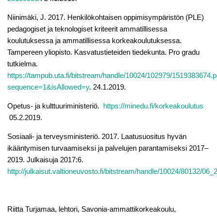
Niinimäki, J. 2017. Henkilökohtaisen oppimisympäristön (PLE)
pedagogiset ja teknologiset kriteerit ammatillisessa
koulutuksessa ja ammatillisessa korkeakoulutuksessa.
Tampereen yliopisto. Kasvatustieteiden tiedekunta. Pro gradu
tutkielma.
https://tampub.uta.fi/bitstream/handle/10024/102979/1519383674.p
sequence=1&isAllowed=y
. 24.1.2019.
Opetus- ja kulttuuriministeriö.
https://minedu.fi/korkeakoulutus
05.2.2019.
Sosiaali- ja terveysministeriö. 2017. Laatusuositus hyvän
ikääntymisen turvaamiseksi ja palvelujen parantamiseksi 2017–
2019. Julkaisuja 2017:6.
http://julkaisut.valtioneuvosto.fi/bitstream/handle/10024/80132/06_
Riitta Turjamaa, lehtori, Savonia-ammattikorkeakoulu,