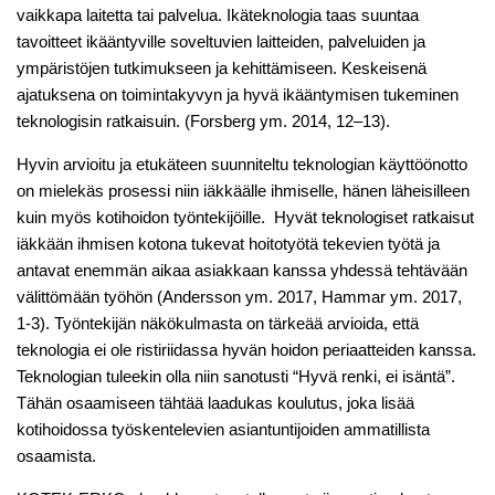
vaikkapa laitetta tai palvelua. Ikäteknologia taas suuntaa
tavoitteet ikääntyville soveltuvien laitteiden, palveluiden ja
ympäristöjen tutkimukseen ja kehittämiseen. Keskeisenä
ajatuksena on toimintakyvyn ja hyvä ikääntymisen tukeminen
teknologisin ratkaisuin. (Forsberg ym. 2014, 12–13).
Hyvin arvioitu ja etukäteen suunniteltu teknologian käyttöönotto
on mielekäs prosessi niin iäkkäälle ihmiselle, hänen läheisilleen
kuin myös kotihoidon työntekijöille. Hyvät teknologiset ratkaisut
iäkkään ihmisen kotona tukevat hoitotyötä tekevien työtä ja
antavat enemmän aikaa asiakkaan kanssa yhdessä tehtävään
välittömään työhön (Andersson ym. 2017, Hammar ym. 2017,
1-3). Työntekijän näkökulmasta on tärkeää arvioida, että
teknologia ei ole ristiriidassa hyvän hoidon periaatteiden kanssa.
Teknologian tuleekin olla niin sanotusti “Hyvä renki, ei isäntä”.
Tähän osaamiseen tähtää laadukas koulutus, joka lisää
kotihoidossa työskentelevien asiantuntijoiden ammatillista
osaamista.