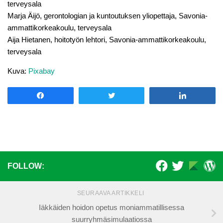
terveysala
Marja Äijö, gerontologian ja kuntoutuksen yliopettaja, Savonia-
ammattikorkeakoulu, terveysala
Aija Hietanen, hoitotyön lehtori, Savonia-ammattikorkeakoulu,
terveysala
Kuva:
Pixabay
Share
Tweet
Share
FOLLOW:
SEURAAVA ARTIKKELI
Iäkkäiden hoidon opetus moniammatillisessa
suurryhmäsimulaatiossa