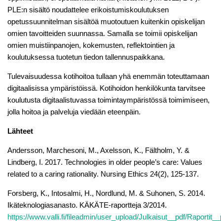
PLE:n sisältö noudattelee erikoistumiskoulutuksen
opetussuunnitelman sisältöä muotoutuen kuitenkin opiskelijan
omien tavoitteiden suunnassa. Samalla se toimii opiskelijan
omien muistiinpanojen, kokemusten, reflektointien ja
koulutuksessa tuotetun tiedon tallennuspaikkana.
Tulevaisuudessa kotihoitoa tullaan yhä enemmän toteuttamaan
digitaalisissa ympäristöissä. Kotihoidon henkilökunta tarvitsee
koulutusta digitaalistuvassa toimintaympäristössä toimimiseen,
jolla hoitoa ja palveluja viedään eteenpäin.
Lähteet
Andersson, Marchesoni, M., Axelsson, K., Fältholm, Y. &
Lindberg, I. 2017. Technologies in older people’s care: Values
related to a caring rationality. Nursing Ethics 24(2), 125-137.
Forsberg, K., Intosalmi, H., Nordlund, M. & Suhonen, S. 2014.
Ikäteknologiasanasto. KÄKÄTE-raportteja 3/2014.
https://www.valli.fi/fileadmin/user_upload/Julkaisut__pdf/Raportit_