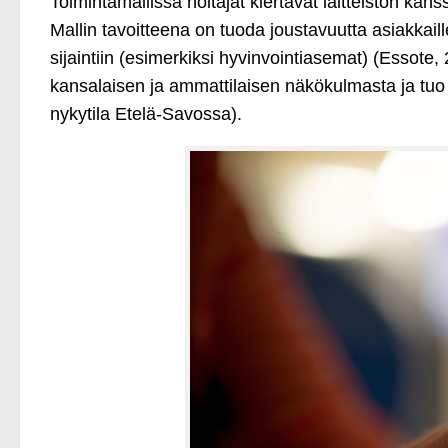
Toimintamallissa hoitajat kiertävät laitteiston kan
Mallin tavoitteena on tuoda joustavuutta asiakkaille
sijaintiin (esimerkiksi hyvinvointiasemat) (Essote,
kansalaisen ja ammattilaisen näkökulmasta ja tuo 
nykytila Etelä-Savossa).