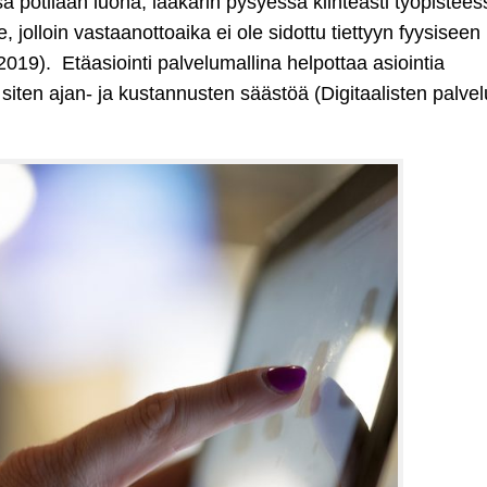
ssa potilaan luona, lääkärin pysyessä kiinteästi työpistee
, jolloin vastaanottoaika ei ole sidottu tiettyyn fyysiseen
 2019). Etäasiointi palvelumallina helpottaa asiointia
siten ajan- ja kustannusten säästöä (Digitaalisten palve