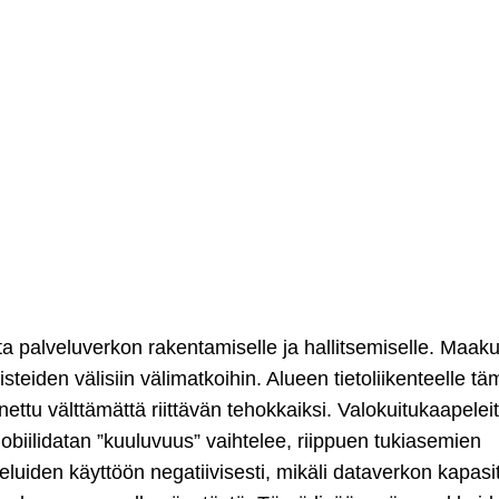
a palveluverkon rakentamiselle ja hallitsemiselle. Maak
steiden välisiin välimatkoihin. Alueen tietoliikenteelle tä
ettu välttämättä riittävän tehokkaiksi. Valokuitukaapeleit
mobiilidatan ”kuuluvuus” vaihtelee, riippuen tukiasemien
eluiden käyttöön negatiivisesti, mikäli dataverkon kapasit