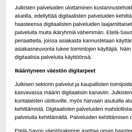
Julkisten palveluiden ulottaminen kustannustehokka
alueilla, edellyttää digitaalisten palveluiden keh
haasteensa digitaalisten palveluiden laajamittaisel
palveluita muita ikäryhmiä vähemmän. Etelä-Savon t
periaatteita, joissa asiakasta kannustetaan käyttä
asiakasneuvonta tukee toimintojen käyttäjiä. Näi
digitaalisia palveluita käyttöönsä.
Ikääntyneen väestön digitarpeet
Julkisen sektorin palvelut ja kaupallisten toimijoide
kasvavassa määrin digitaalisiin kanaviin. Julkist
kuntalaisten ulottuville, myös harvaan asutuilla al
kehittämistä. Digitaalisten palveluiden mahdollist
palveluita kehittämällä. Palveluiden kehittämisen 
Etelä-Savon väestörakenne asettaa oman haasteens