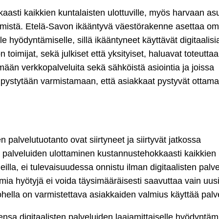
asti kaikkien kuntalaisten ulottuville, myös harvaan asu
ittämistä. Etelä-Savon ikääntyvä väestörakenne asettaa o
le hyödyntämiselle, sillä ikääntyneet käyttävät digitaalisi
oimijat, sekä julkiset että yksityiset, haluavat toteuttaa
mään verkkopalveluita sekä sähköistä asiointia ja joissa
n pystytään varmistamaan, että asiakkaat pystyvät ottam
n palvelutuotanto ovat siirtyneet ja siirtyvät jatkossa
en palveluiden ulottaminen kustannustehokkaasti kaikkien
ueilla, ei tulevaisuudessa onnistu ilman digitaalisten palv
amia hyötyjä ei voida täysimääräisesti saavuttaa vain uus
ohella on varmistettava asiakkaiden valmius käyttää palve
a digitaalisten palveluiden laajamittaiselle hyödyntämi