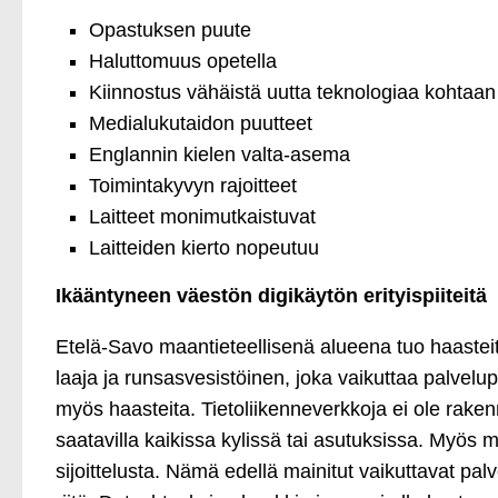
Opastuksen puute
Haluttomuus opetella
Kiinnostus vähäistä uutta teknologiaa kohtaan
Medialukutaidon puutteet
Englannin kielen valta-asema
Toimintakyvyn rajoitteet
Laitteet monimutkaistuvat
Laitteiden kierto nopeutuu
Ikääntyneen väestön digikäytön erityispiiteitä
Etelä-Savo maantieteellisenä alueena tuo haasteit
laaja ja runsasvesistöinen, joka vaikuttaa palvelupi
myös haasteita. Tietoliikenneverkkoja ei ole rakenn
saatavilla kaikissa kylissä tai asutuksissa. Myös 
sijoittelusta. Nämä edellä mainitut vaikuttavat palv