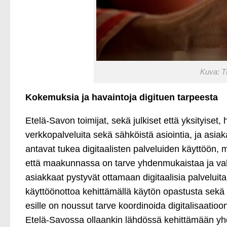
Kuva: T
Kokemuksia ja havaintoja digituen tarpeesta
Etelä-Savon toimijat, sekä julkiset että yksityiset
verkkopalveluita sekä sähköistä asiointia, ja asiak
antavat tukea digitaalisten palveluiden käyttöön, mu
että maakunnassa on tarve yhdenmukaistaa ja vahv
asiakkaat pystyvät ottamaan digitaalisia palveluita
käyttöönottoa kehittämällä käytön opastusta sekä p
esille on noussut tarve koordinoida digitalisaatio
Etelä-Savossa ollaankin lähdössä kehittämään yhd