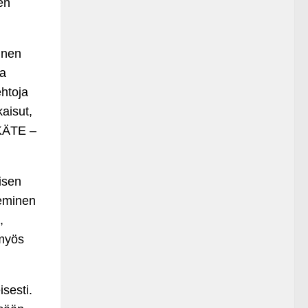
en
inen
va
ehtoja
kaisut,
ÄKÄTE –
isen
neminen
,
 myös
isesti.