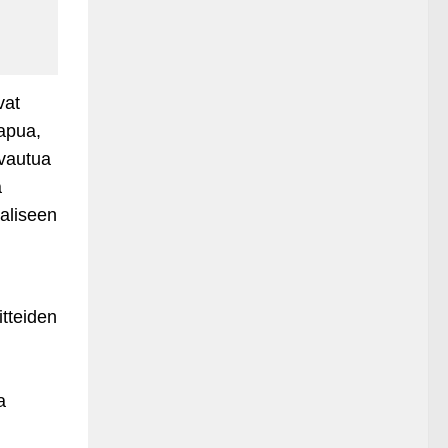
vat
apua,
rvautua
a
aliseen
itteiden
a