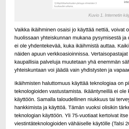
Kuvio 1. Internetin kä
Vaikka ikäihminen osaisi jo käyttää nettiä, voivat 
huolissaan yhteiskunnan mukana pysymisestä ja om
ei ole yhdentekevää, kuka ikäihmistä auttaa. Kaikill
näiden apuun verkkoasioinnissa. Vertaisopastajat 
kaupallisia palveluja muutetaan yhä enemmän säh
yhteiskuntaan voi jäädä vain yhdistysten ja vapaae
Ikäihmisten haluttomuus käyttää teknologiaa on pik
teknologioiden vastustamista. Ikääntyneillä ei ole
käyttöön. Samalla taloudellinen niukkuus tai terve
hankkimista ja käyttöä. Tämän vuoksi olisikin tär
teknologian käyttöön. Yli 75-vuotiaat kertoivat it
viestintäteknologioiden vähäiselle käytölle (Talsi 2