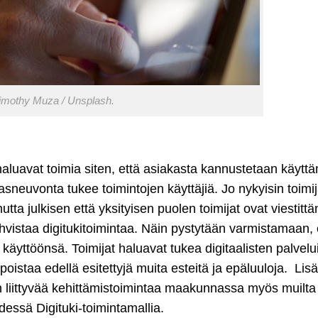
imothy Muza / Unsplash.
, haluavat toimia siten, että asiakasta kannustetaan käyt
asneuvonta tukee toimintojen käyttäjiä. Jo nykyisin toimij
tta julkisen että yksityisen puolen toimijat ovat viestittä
istaa digitukitoimintaa. Näin pystytään varmistamaan, 
 käyttöönsä. Toimijat haluavat tukea digitaalisten palvel
oistaa edellä esitettyjä muita esteitä ja epäluuloja. Lisä
on liittyvää kehittämistoimintaa maakunnassa myös muilta
essä Digituki-toimintamallia.