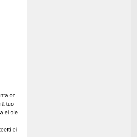
unta on
mä tuo
a ei ole
eetti ei