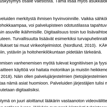
nnuskysymys osalle väestöstä. Tämä lisää myös asukkaid
eluiden merkitystä ihmisen hyvinvoinnille. Vaikka sähkö
stehokkaampaa, voi palvelupisteen odotustilassa tapahtu
 asuville ikäihmisille. Digitaalisuus tosin tuo lisävaihto
uteen. Turvallisuutta lisäävät esimerkiksi turvapuhelinrat
ellukset tai muut virikeohjelmistot. (Nordlund, 2010). K
n, ystäviin ja hoitohenkilökuntaan pidetään tärkeänä.
hmisen vanhenemisen myötä tulevat kognitiivisen ja fyys
aitteen käyttöä voi haitata motoriikan ja muistin heikke
8). Näin ollen palvelujärjestelmien (tietojärjestelmien
ttaa nämä asiat huomioon. Palveluiden järjestäjien tulisi
tetaan digitaalisiksi.
ymä on juuri aloittanut lääkärin vastaanoton videovälitte