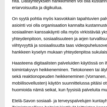
riitä. Datayhteyksien hankkiminen voi olla kusta
eriarvoisuutta ja digikuilua.
On syytä pohtia myös kasvokkain tapahtuvien palv
asiointi voi olla organisaation kannalta kustannu
sosiaalinen kanssakäynti olla myös virkistävää yksin
yhteydenpitoon, sosiaalisuuteen ja arjen turvallisu
viihtyvyyttä ja sosiaalisuutta taas videopuhelusov
hankkeen kyselyn mukaan yhteydenpitoa sukulaisii
Haasteena digitaalisten palveluiden käytössä on i
toimintakyvyn heikkeneminen. Tietokoneen tai älyl
sekä reaktionopeuden heikkeneminen (Vornanen, 201
mobiilisovellusten) käytön suunnittelussa pitäisi o
huomioida nämä seikat, kun fyysisiä palveluita muu
Etelä-Savon sosiaali- ja terveyspalvelujen kuntayht