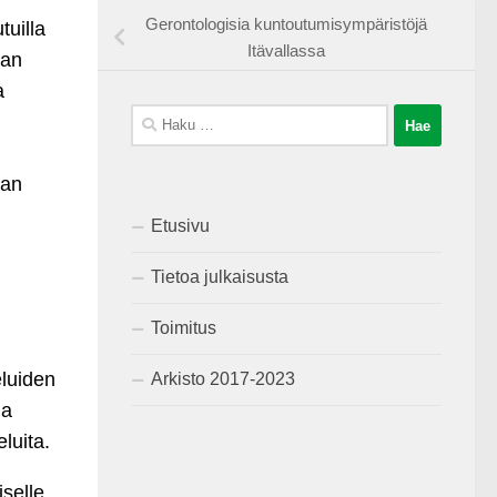
Gerontologisia kuntoutumisympäristöjä
tuilla
Itävallassa
man
a
Haku:
aan
Etusivu
Tietoa julkaisusta
Toimitus
eluiden
Arkisto 2017-2023
ia
luita.
selle.