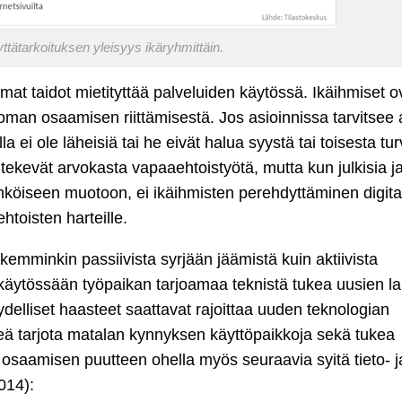
yttätarkoituksen yleisyys ikäryhmittäin.
omat taidot mietityttää palveluiden käytössä. Ikäihmiset o
an osaamisen riittämisestä. Jos asioinnissa tarvitsee 
a ei ole läheisiä tai he eivät halua syystä tai toisesta tu
tekevät arvokasta vapaaehtoistyötä, mutta kun julkisia j
köiseen muotoon, ei ikäihmisten perehdyttäminen digita
htoisten harteille.
emminkin passiivista syrjään jäämistä kuin aktiivista
 käytössään työpaikan tarjoamaa teknistä tukea uusien la
ydelliset haasteet saattavat rajoittaa uuden teknologian
keä tarjota matalan kynnyksen käyttöpaikkoja sekä tukea
se osaamisen puutteen ohella myös seuraavia syitä tieto- j
014):