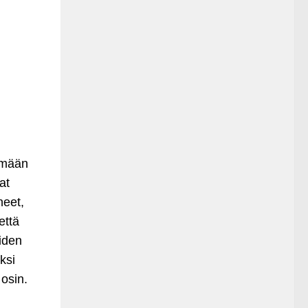
tämään
at
neet,
että
uiden
ksi
 osin.