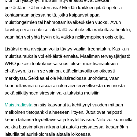
Moni on yllättynyt: muistiin liittyvät asiat eivät olekaan
pelkästään ikäihmisten asia! Meidän kaikkien pitää opetella
kohtaamaan arjessa heitä, jotka kaipaavat apua
muistiongelmien tai hahmottamisvaikeuksien vuoksi. Avun
tarvitsija ei aina ole se iäkkäältä vanhukselta vaikuttava henkilö,
vaan hän voi yhtä hyvin olla vaikka nelikymppinen opiskelija.
Lisäksi omia aivojaan voi ja täytyy vaalia, treenatakin. Kas kun
muistisairauksia voi ehkäistä ennalta. Maailman terveysjärjestö
WHO julkaisi toukokuussa suositukset muistisairauksien
ehkäisyyn, ja niin se vain on, että elintavoilla on oikeasti
merkitystä. Seikkaa ei ole Muistiradiossa unohdettu, vaan
kuunneltavana on asiaa ainakin aivoterveellisestä ravinnosta
sekä pitkittyneen stressin vaikutuksista muistiin.
Muistiradiosta
on siis kasvanut ja kehittynyt vuoden mittaan
melkoinen tietopankki aiheeseen liittyen. Jutut ovat helposti
kenen tahansa löydettävissä ja käytettävissä. Niitä voi kuunnella
vaikka bussimatkan aikana tai autolla reissatessa, kesämökin
laiturilla tai aurinkolomalla altaalla loikoessa.