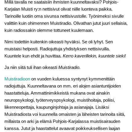
Millä tavalla ne saataisiin ihmisten kuunneltavaksi? Pohjois-
Karjalan Muisti ry:n nettisivut olivat niille luonteva paikka.
Tarinoille luotiin oma sivunsa nettisivustolle. Työnimeksi sivulle
valittiin kuin ohimennen Muistiradio. Olivathan jutut juuri sellaisia,
kuin radiossakin olemme tottuneet kuulemaan.
Nimi todettiin kuitenkin oikeasti hyväksi. Se oli lyhyt. Sen
muistaisi helposti. Radiojuttuja yhdistyksen nettisivuilla.
Kuuntele kun ehdit ja huvittaa.
Kerro kaverillekin, kuuntele sieki!
Ja niin siitä tuli ihan oikeasti
Muistiradio
.
Muistiradioon
on vuoden kuluessa syntynyt kymmenittäin
radiojuttuja. Kuunneltavana on mm. eri alojen asiantuntijoiden
haastatteluja. Ammattinimikkeistä mukana ovat ainakin
neuropsykologi, työterveyspsykologi, muistihoitaja, poliisi,
liikenneopettaja, kaupunginjohtaja ja asianajaja. Lisäksi
Muistiradiosta voi kuunnella omaisten ja läheisten tarinoita siitä,
millaista on arki ja elämä Pohjois-Karjalassa muistisairauden
kanssa. Jutut ja haastattelut avaavat poikkeuksellisen laajan