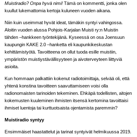
Muistiradio? Onpa hyvä nimi!
Tämä on kommentti, jonka olen
kuullut lukemattomia kertoja kuluneen vuoden aikana.
Niin kuin useimmat hyvät ideat, tämäkin syntyi vahingossa.
Aloitin vuoden alussa Pohjois-Karjalan Muisti ry:n Muistin
tähden –hankkeen työntekijänä. Kyseessä on osa Joensuun
kaupungin KAKE 2.0 –hanketta eli kaupunkikeskustan
kehittämistyötä. Tavoitteena on ollut tuoda esille muistiin,
ympäristön muistiystävällisyyteen ja aivoterveyteen liittyviä
asioita.
Kun hommaan palkattiin kokenut radiotoimittaja, selvää oli, että
yhtenä konstina tavoitteen saavuttamiseen voisi olla
radionomaisten tarinoiden tekeminen. Ehkäpä todellisten, aitojen
kokemusten kuuleminen ihmisten itsensä kertomina tavoittaisi
ihmiset luentoja tai kurttuotsaista ojentamista paremmin?
Muistiradio syntyy
Ensimmäiset haastattelut ja tarinat syntyivät helmikuussa 2019.