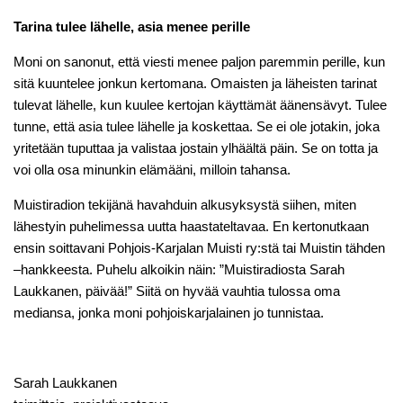
Tarina tulee lähelle, asia menee perille
Moni on sanonut, että viesti menee paljon paremmin perille, kun
sitä kuuntelee jonkun kertomana. Omaisten ja läheisten tarinat
tulevat lähelle, kun kuulee kertojan käyttämät äänensävyt. Tulee
tunne, että asia tulee lähelle ja koskettaa. Se ei ole jotakin, joka
yritetään tuputtaa ja valistaa jostain ylhäältä päin. Se on totta ja
voi olla osa minunkin elämääni, milloin tahansa.
Muistiradion tekijänä havahduin alkusyksystä siihen, miten
lähestyin puhelimessa uutta haastateltavaa. En kertonutkaan
ensin soittavani Pohjois-Karjalan Muisti ry:stä tai Muistin tähden
–hankkeesta. Puhelu alkoikin näin: ”Muistiradiosta Sarah
Laukkanen, päivää!” Siitä on hyvää vauhtia tulossa oma
mediansa, jonka moni pohjoiskarjalainen jo tunnistaa.
Sarah Laukkanen