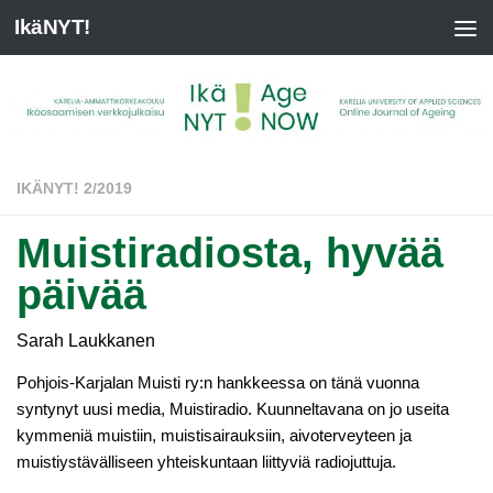
IkäNYT!
IKÄNYT! 2/2019
Muistiradiosta, hyvää
päivää
Sarah Laukkanen
Pohjois-Karjalan Muisti ry:n hankkeessa on tänä vuonna
syntynyt uusi media, Muistiradio. Kuunneltavana on jo useita
kymmeniä muistiin, muistisairauksiin, aivoterveyteen ja
muistiystävälliseen yhteiskuntaan liittyviä radiojuttuja.