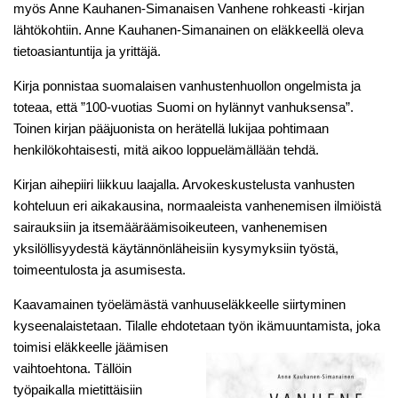
myös Anne Kauhanen-Simanaisen Vanhene rohkeasti -kirjan
lähtökohtiin. Anne Kauhanen-Simanainen on eläkkeellä oleva
tietoasiantuntija ja yrittäjä.
Kirja ponnistaa suomalaisen vanhustenhuollon ongelmista ja
toteaa, että ”100-vuotias Suomi on hylännyt vanhuksensa”.
Toinen kirjan pääjuonista on herätellä lukijaa pohtimaan
henkilökohtaisesti, mitä aikoo loppuelämällään tehdä.
Kirjan aihepiiri liikkuu laajalla. Arvokeskustelusta vanhusten
kohteluun eri aikakausina, normaaleista vanhenemisen ilmiöistä
sairauksiin ja itsemääräämisoikeuteen, vanhenemisen
yksilöllisyydestä käytännönläheisiin kysymyksiin työstä,
toimeentulosta ja asumisesta.
Kaavamainen työelämästä vanhuuseläkkeelle siirtyminen
kyseenalaistetaan. Tilalle ehdotetaan työn ikämuuntamista, joka
toimisi
eläkkeelle jäämisen
vaihtoehtona. Tällöin
työpaikalla mietittäisiin