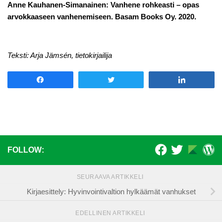
Anne Kauhanen-Simanainen: Vanhene rohkeasti – opas
arvokkaaseen vanhenemiseen. Basam Books Oy. 2020.
Teksti: Arja Jämsén, tietokirjailija
Share
Tweet
Share
FOLLOW:
SEURAAVA ARTIKKELI
Kirjaesittely: Hyvinvointivaltion hylkäämät vanhukset
EDELLINEN ARTIKKELI