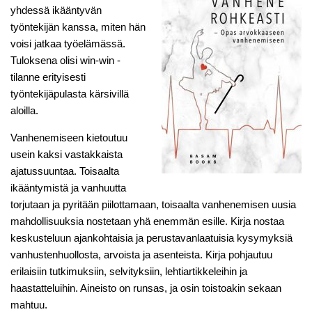
yhdessä ikääntyvän
työntekijän kanssa, miten hän
voisi jatkaa työelämässä.
Tuloksena olisi win-win -
tilanne erityisesti
työntekijäpulasta kärsivillä
aloilla.
Vanhenemiseen kietoutuu
usein kaksi vastakkaista
ajatussuuntaa. Toisaalta
ikääntymistä ja vanhuutta
torjutaan ja pyritään piilottamaan, toisaalta vanhenemisen uusia
mahdollisuuksia nostetaan yhä enemmän esille. Kirja nostaa
keskusteluun ajankohtaisia ja perustavanlaatuisia kysymyksiä
vanhustenhuollosta, arvoista ja asenteista. Kirja pohjautuu
erilaisiin tutkimuksiin, selvityksiin, lehtiartikkeleihin ja
haastatteluihin. Aineisto on runsas, ja osin toistoakin sekaan
mahtuu.