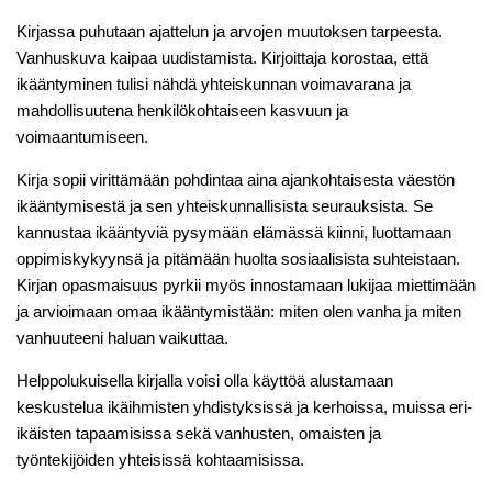
Kirjassa puhutaan ajattelun ja arvojen muutoksen tarpeesta.
Vanhuskuva kaipaa uudistamista. Kirjoittaja korostaa, että
ikääntyminen tulisi nähdä yhteiskunnan voimavarana ja
mahdollisuutena henkilökohtaiseen kasvuun ja
voimaantumiseen.
Kirja sopii virittämään pohdintaa aina ajankohtaisesta väestön
ikääntymisestä ja sen yhteiskunnallisista seurauksista. Se
kannustaa ikääntyviä pysymään elämässä kiinni, luottamaan
oppimiskykyynsä ja pitämään huolta sosiaalisista suhteistaan.
Kirjan opasmaisuus pyrkii myös innostamaan lukijaa miettimään
ja arvioimaan omaa ikääntymistään: miten olen vanha ja miten
vanhuuteeni haluan vaikuttaa.
Helppolukuisella kirjalla voisi olla käyttöä alustamaan
keskustelua ikäihmisten yhdistyksissä ja kerhoissa, muissa eri-
ikäisten tapaamisissa sekä vanhusten, omaisten ja
työntekijöiden yhteisissä kohtaamisissa.