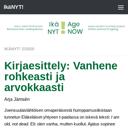
IkäNYT!
IKÄNYT! 2/2020
Kirjaesittely: Vanhene
rohkeasti ja
arvokkaasti
Arja Jämsén
Joensuulaislähtöisen omaperäisestä humppamusiikistaan
tunnetun Eläkeläiset-yhtyeen t-paidassa on iskevä teksti:
I am
old, not dead
. Eli: olen vanha, mutten kuollut. Ajatus sopinee