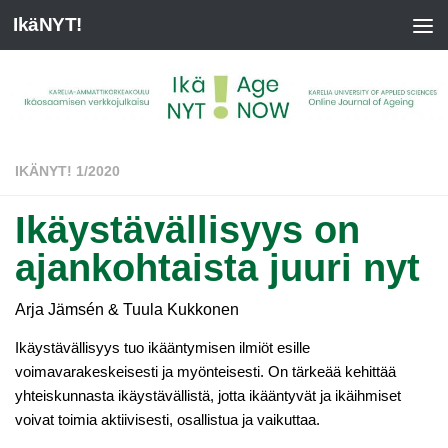
IkäNYT!
IKÄNYT! 1/2020
Ikäystävällisyys on
ajankohtaista juuri nyt
Arja Jämsén & Tuula Kukkonen
Ikäystävällisyys tuo ikääntymisen ilmiöt esille
voimavarakeskeisesti ja myönteisesti. On tärkeää kehittää
yhteiskunnasta ikäystävällistä, jotta ikääntyvät ja ikäihmiset
voivat toimia aktiivisesti, osallistua ja vaikuttaa.