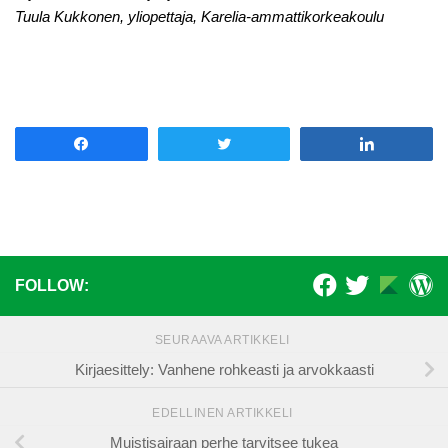
Tuula Kukkonen, yliopettaja, Karelia-ammattikorkeakoulu
Share
Tweet
Share
FOLLOW:
SEURAAVA ARTIKKELI
Kirjaesittely: Vanhene rohkeasti ja arvokkaasti
EDELLINEN ARTIKKELI
Muistisairaan perhe tarvitsee tukea