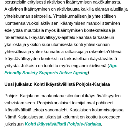
perusteisiin erityisesti aktiivisen ikääntymisen näkökulmasta.
Aktiivinen ikääntyminen on aktiivisuutta kaikilla elämän alueilla ja
yhteiskunnan sektoreilla. Yhteiskunnallisen ja yhteisöllisen
luonteensa vuoksi aktiivisen ikääntymisen mahdollistaminen
edellyttää muutoksia myös ikääntymisen konteksteissa ja
rakenteissa. Ikäystävällisyys-ajattelu kääntää tarkastelun
yksilöstä ja yksilön suoriutumisesta kohti yhteiskunnan
yhteisöllisiä ja yhteiskunnallisia ratkaisuja ja rakenteitaYhtenä
ikäystävällisyyden kontekstina tarkastellaan ikäystävällistä
yritystä. Julkaisu on tuotettu myös englanninkielisenä (
Age-
Friendly Society Supports Active Ageing
)
Uusi julkaisu: Kohti ikäystävällistä Pohjois-Karjalaa
Pohjois-Karjala on maakuntana sitoutunut ikäystävällisyyden
vahvistamiseen. Pohjoiskarjalaiset toimijat ovat pohtineet
ikäystävällisiä tekoja sanomalehti Karjalaisen kolumnisarjassa.
Nämä Karjalaisessa julkaistut kolumnit on koottu tuoreeseen
julkaisuun
Kohti ikäystävällistä Pohjois-Karjalaa
.