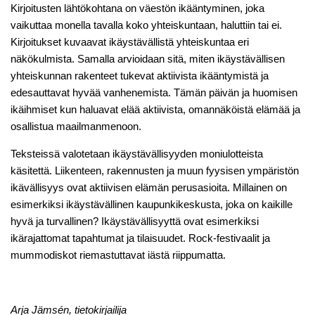
Kirjoitusten lähtökohtana on väestön ikääntyminen, joka
vaikuttaa monella tavalla koko yhteiskuntaan, haluttiin tai ei.
Kirjoitukset kuvaavat ikäystävällistä yhteiskuntaa eri
näkökulmista. Samalla arvioidaan sitä, miten ikäystävällisen
yhteiskunnan rakenteet tukevat aktiivista ikääntymistä ja
edesauttavat hyvää vanhenemista. Tämän päivän ja huomisen
ikäihmiset kun haluavat elää aktiivista, omannäköistä elämää ja
osallistua maailmanmenoon.
Teksteissä valotetaan ikäystävällisyyden moniulotteista
käsitettä. Liikenteen, rakennusten ja muun fyysisen ympäristön
ikävällisyys ovat aktiivisen elämän perusasioita. Millainen on
esimerkiksi ikäystävällinen kaupunkikeskusta, joka on kaikille
hyvä ja turvallinen? Ikäystävällisyyttä ovat esimerkiksi
ikärajattomat tapahtumat ja tilaisuudet. Rock-festivaalit ja
mummodiskot riemastuttavat iästä riippumatta.
Arja Jämsén, tietokirjailija