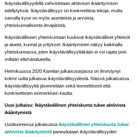
Ikäystävällisyydellä vahvistetaan aktiivisen ikääntymisen
edellytyksiä. Ikäystävällisyys on konkreettisia tekoja, mutta
samalla kyse on myös asenteista ja arvoista,
yhteiskunnallisesta ilmapiiristä.
Ikäystävälliseen yhteiskuntaan kuuluvat ikäystävälliset yhteisöt
ja alueet, kunnat ja yritykset. Ikääntyminen näkyy kaikkialla
yhteiskunnassa, joten ikäystävällisyyttäkään ei voi rajata pois
miltään elämänalueelta.
Helmikuussa 2020 Karelian julkaisusarjassa on ilmestynyt
kolme uutta julkaisua ikäystävällisyydestä. Näissä julkaisuissa
ikäystävällisyyttä jäsennetään sekä teoreettisesti että
konkreettisten esimerkkien kautta.
Uusi julkaisu: Ikäystävällinen yhteiskunta tukee aktiivista
ikääntymistä
Uunituoreessa julkaisussa
Ikäystävällinen yhteiskunta tukee
aktiivista ikääntymistä
paneudutaan ikäystävällisyyden