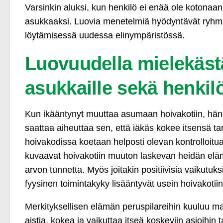
Varsinkin aluksi, kun henkilö ei enää ole kotonaa
asukkaaksi. Luovia menetelmiä hyödyntävät ryhmät
löytämisessä uudessa elinympäristössä.
Luovuudella mielekäst
asukkaille sekä henkil
Kun ikääntynyt muuttaa asumaan hoivakotiin, hä
saattaa aiheuttaa sen, että iäkäs kokee itsensä ta
hoivakodissa koetaan helposti olevan kontrolloit
kuvaavat hoivakotiin muuton laskevan heidän elä
arvon tunnetta. Myös joitakin positiivisia vaikutu
fyysinen toimintakyky lisääntyvät usein hoivakot
Merkityksellisen elämän peruspilareihin kuuluu m
aistia, kokea ja vaikuttaa itseä koskeviin asioihin