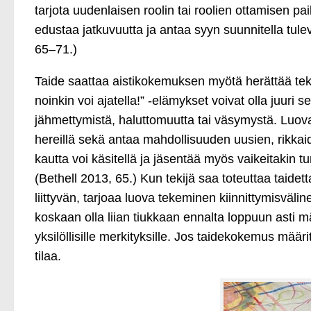
tarjota uudenlaisen roolin tai roolien ottamisen pai
edustaa jatkuvuutta ja antaa syyn suunnitella t
65–71.)
Taide saattaa aistikokemuksen myötä herättää tekij
noinkin voi ajatella!” ‑elämykset voivat olla juuri 
jähmettymistä, haluttomuutta tai väsymystä. Luovaan 
hereillä sekä antaa mahdollisuuden uusien, rikkai
kautta voi käsitellä ja jäsentää myös vaikeitakin
(Bethell 2013, 65.) Kun tekijä saa toteuttaa taidett
liittyvän, tarjoaa luova tekeminen kiinnittymisvä
koskaan olla liian tiukkaan ennalta loppuun asti m
yksilöllisille merkityksille. Jos taidekokemus määrite
tilaa.