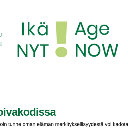
hoivakodissa
lloin tunne oman elämän merkityksellisyydestä voi kadota