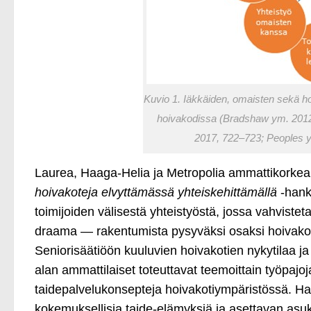
Kuvio 1. Iäkkäiden, omaisten sekä hoi
hoivakodissa (Bradshaw ym. 2012
2017, 722–723; Peoples y
Laurea, Haaga-Helia ja Metropolia ammattikorke
hoivakoteja elvyttämässä yhteiskehittämällä
‑hank
toimijoiden välisestä yhteistyöstä, jossa vahvistet
draama — rakentumista pysyväksi osaksi hoivakoti
Seniorisäätiöön kuuluvien hoivakotien nykytilaa ja
alan ammattilaiset toteuttavat teemoittain työpajoj
taidepalvelukonsepteja hoivakotiympäristössä. Ha
kokemuksellisia taide-elämyksiä ja asettavan as