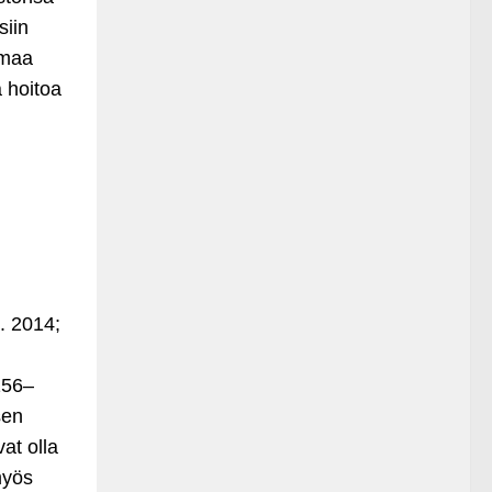
siin
omaa
ä hoitoa
. 2014;
156–
sen
at olla
myös