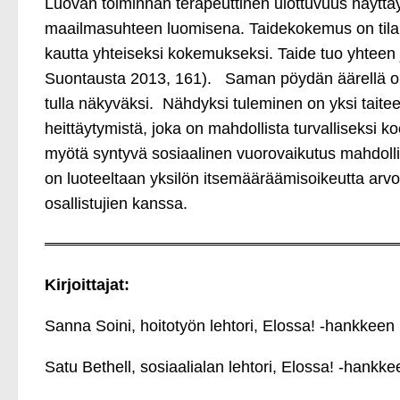
Luovan toiminnan terapeuttinen ulottuvuus näyttä
maailmasuhteen luomisena. Taidekokemus on tila,
kautta yhteiseksi kokemukseksi. Taide tuo yhteen
Suontausta 2013, 161). Saman pöydän äärellä on mah
tulla näkyväksi. Nähdyksi tuleminen on yksi taite
heittäytymistä, joka on mahdollista turvalliseksi
myötä syntyvä sosiaalinen vuorovaikutus mahdolli
on luoteeltaan yksilön itsemääräämisoikeutta arvo
osallistujien kanssa.
Kirjoittajat:
Sanna Soini, hoitotyön lehtori, Elossa! ‑hankkeen
Satu Bethell, sosiaalialan lehtori, Elossa! ‑hank