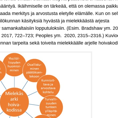
isääntyä. Ikäihmiselle on tärkeää, että on olemassa paikk
aada merkitys ja arvostusta eletylle elämälle. Kun on selv
lökunnan käsityksiä hyvästä ja mielekkäästä arjesta
samankaltaisiin lopputuloksiin. (Esim. Bradshaw ym. 20
. 2017, 722–723; Peoples ym. 2020, 2315–2316.) Kuvio
nan tarpeita sekä toiveita mielekkäälle arjelle hoivakod