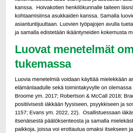
kanssa. Hoivakotien henkilökunnalle taiteen läsnä
kohtaamisiinsa asukkaiden kanssa. Samalla luovi
asiantuntijuuttaan. Luovien työpajojen avulla tuet
ja samalla edistetään ikääntyneiden kokemusta mer
Luovat menetelmät om
tukemassa
Luovia menetelmiä voidaan käyttää mielekkään arj
elämänlaadulle sekä toimintakyvylle on olemassa
Broome ym. 2017; Robertson & McCall 2018; Bradf
positiivisesti iäkkään fyysiseen, psyykkiseen ja 
1157; Evans ym. 2022, 22). Osallistuessaan iäk
itsenäisestä päätöksenteosta ja samalla mielekäs
paikkoja, joissa voi erottautua omaksi itsekseen j