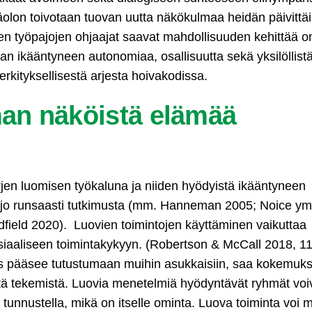
olon toivotaan tuovan uutta näkökulmaa heidän päivittäi
en työpajojen ohjaajat saavat mahdollisuuden kehittää 
aan ikääntyneen autonomiaa, osallisuutta sekä yksilöllist
kityksellisestä arjesta hoivakodissa.
an näköistä elämää
en luomisen työkaluna ja niiden hyödyistä ikääntyneen
 jo runsaasti tutkimusta (mm. Hanneman 2005; Noice ym
ield 2020). Luovien toimintojen käyttäminen vaikuttaa
sosiaaliseen toimintakykyyn. (Robertson & McCall 2018, 1
äs pääsee tutustumaan muihin asukkaisiin, saa kokemuk
tä tekemistä. Luovia menetelmiä hyödyntävät ryhmät voiv
a tunnustella, mikä on itselle ominta. Luova toiminta voi 