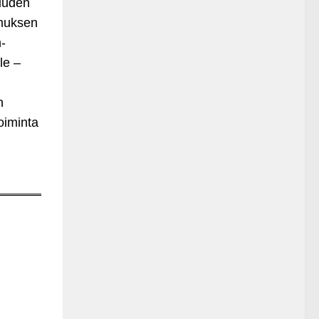
 uuden
emuksen
-
le –
n
oiminta