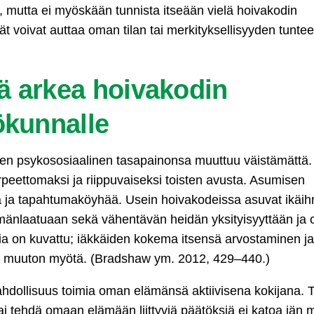
n, mutta ei myöskään tunnista itseään vielä hoivakodin
 voivat auttaa oman tilan tai merkityksellisyyden tunte
ä arkea hoivakodin
ökunnalle
nen psykososiaalinen tasapainonsa muuttuu väistämättä
rpeettomaksi ja riippuvaiseksi toisten avusta. Asumisen
ua ja tapahtumaköyhää. Usein hoivakodeissa asuvat ikäih
mänlaatuaan sekä vähentävän heidän yksityisyyttään ja
ksia on kuvattu; iäkkäiden kokema itsensä arvostaminen ja
iin muuton myötä. (Bradshaw ym. 2012, 429–440.)
ahdollisuus toimia oman elämänsä aktiivisena kokijana. 
 tai tehdä omaan elämään liittyviä päätöksiä ei katoa iän