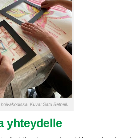
 hoivakodissa. Kuva: Satu Bethell.
a yhteydelle