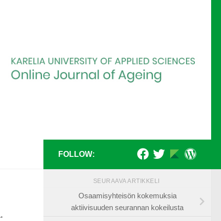
FOLLOW:
SEURAAVA ARTIKKELI
Osaamisyhteisön kokemuksia
aktiivisuuden seurannan kokeilusta
.