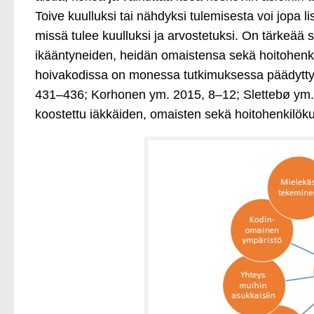
Toive kuulluksi tai nähdyksi tulemisesta voi jopa l
missä tulee kuulluksi ja arvostetuksi. On tärkeää s
ikääntyneiden, heidän omaistensa sekä hoitohenki
hoivakodissa on monessa tutkimuksessa päädytty 
431–436; Korhonen ym. 2015, 8–12; Slettebø ym
koostettu iäkkäiden, omaisten sekä hoitohenkilökun