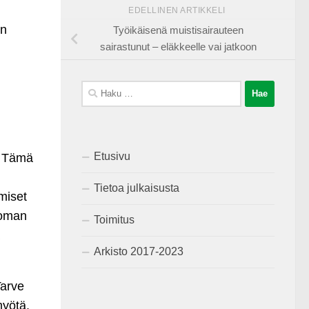
EDELLINEN ARTIKKELI
en
Työikäisenä muistisairauteen
sairastunut – eläkkeelle vai jatkoon
Haku:
Etusivu
. Tämä
Tietoa julkaisusta
miset
 oman
Toimitus
Arkisto 2017-2023
Tarve
 myötä.