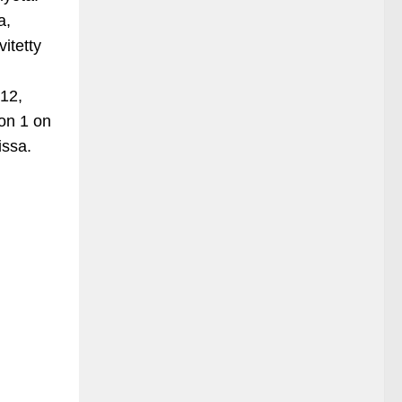
a,
itetty
12,
on 1 on
issa.