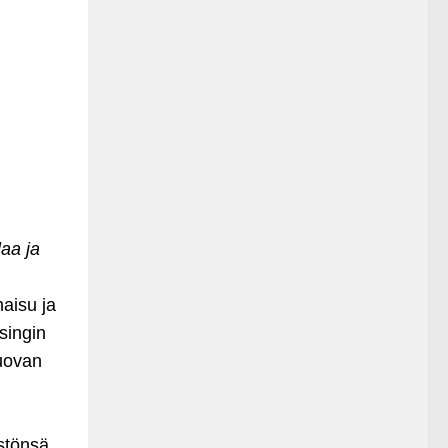
aa ja
maisu ja
singin
luovan
stönsä