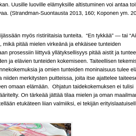
kan. Uusille luoville elämyksille altistuminen voi antaa to
ulevaa. (Strandman-Suontausta 2013, 160; Koponen ym. 2
ässään myös ristiriitaisia tunteita. “En tykkää” — tai “Ai
se, mikä pitää mielen virkeänä ja ehkäisee tunteiden
prosessiin liittyvä yllätyksellisyys pitää aistit ja tuntee
den ja elävien tunteiden kokemiseen. Taiteellisen tekemi
 tunnekokemuksia ja omien tunteiden moninaisuus tulee el
a niiden merkitysten puitteissa, joita itse ajattelee taitee
lineen omaan elämään. Ohjatun taidekokemuksen ei tulisi
ääritelty. On tärkeää jättää tilaa mielen ja oman maailma
llään etukäteen liian valmiiksi, ei tekijän erityislaatuisel