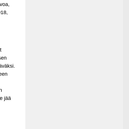
ivoa,
018,
t
sen
äväksi.
seen
n
le jää