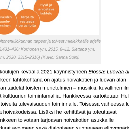
tohenkilökunnan tarpeet ja toiveet mielekkäälle arjelle
,431–436; Korhonen ym. 2015, 8–12; Slettebø ym.
m. 2020, 2315–2316) (Kuvio: Sanna Soini)
akoulujen keväällä 2021 käynnistyneen
Elossa! Luovaa al
keen lähtökohtana on ajatus hoivakotien ja luovan alan
aan taidelähtöisten menetelmien – musiikki, kuvallinen il
kulttuurien toimintamallia. Hankkeessa kartoitetaan Hel
 toiveita tulevaisuuden toiminnalle. Toisessa vaiheessa 
a hoivakodeissa. Lisäksi he kehittävät ja toteuttavat
nkkeen toivotaan tarjoavan hoivakotien asukkaille
ukkaat avoimeen sekä dialogiseen suhteeseen elinympäri