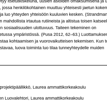
ytyy itsetutkiskeluna, uusien asioiden omaksumisena ja
 jossa henkilökohtainen muuttuu yhteisesti jaetun kok
 ja luo yhteyden yhteisöön kuuluvien kesken. (Strandman
dollista irtautua rutiineista ja altistua toisen katseel
en sosiaalisuuden ulottuvuus. Taiteen tekeminen on
 koetussa ympäristössä. (Pusa 2012, 62–63.) Luottamukse
staa kohtaamisen ja vuorovaikutteisen tekemisen. Kun t
stavaa, luova toiminta luo tilaa tunneyhteydelle muiden
 projektipäällikkö, Laurea ammattikorkeakoulu
keen Luovalehtori, Laurea ammattikorkeakoulu