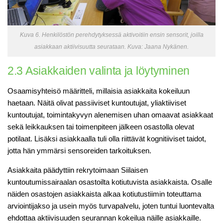
Kuva 6. Henkilöstön perehdytyksessä aktivoitiin ensin sensorit, joilla
asiakkaan aktiivisuutta seurataan. Kuva: Jaana Nykänen.
2.3 Asiakkaiden valinta ja löytyminen
Osaamisyhteisö määritteli, millaisia asiakkaita kokeiluun
haetaan. Näitä olivat passiiviset kuntoutujat, yliaktiiviset
kuntoutujat, toimintakyvyn alenemisen uhan omaavat asiakkaat
sekä leikkauksen tai toimenpiteen jälkeen osastolla olevat
potilaat. Lisäksi asiakkaalla tuli olla riittävät kognitiiviset taidot,
jotta hän ymmärsi sensoreiden tarkoituksen.
Asiakkaita päädyttiin rekrytoimaan Siilaisen
kuntoutumissairaalan osastoilta kotiutuvista asiakkaista. Osalle
näiden osastojen asiakkaista alkaa kotiutustiimin toteuttama
arviointijakso ja usein myös turvapalvelu, joten tuntui luontevalta
ehdottaa aktiivisuuden seurannan kokeilua näille asiakkaille.