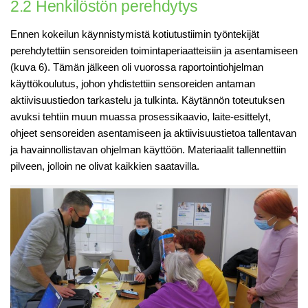
2.2 Henkilöstön perehdytys
Ennen kokeilun käynnistymistä kotiutustiimin työntekijät
perehdytettiin sensoreiden toimintaperiaatteisiin ja asentamiseen
(kuva 6). Tämän jälkeen oli vuorossa raportointiohjelman
käyttökoulutus, johon yhdistettiin sensoreiden antaman
aktiivisuustiedon tarkastelu ja tulkinta. Käytännön toteutuksen
avuksi tehtiin muun muassa prosessikaavio, laite-esittelyt,
ohjeet sensoreiden asentamiseen ja aktiivisuustietoa tallentavan
ja havainnollistavan ohjelman käyttöön. Materiaalit tallennettiin
pilveen, jolloin ne olivat kaikkien saatavilla.