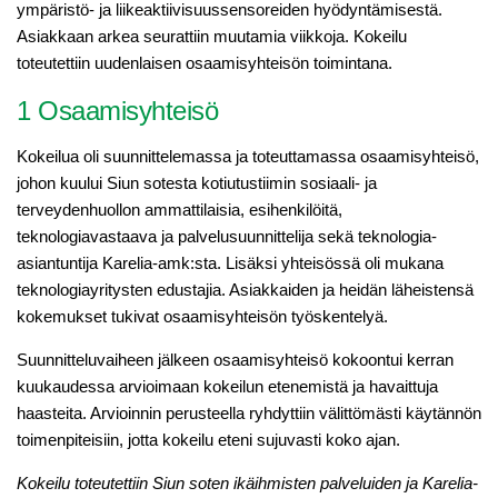
ympäristö- ja liikeaktiivisuussensoreiden hyödyntämisestä.
Asiakkaan arkea seurattiin muutamia viikkoja. Kokeilu
toteutettiin uudenlaisen osaamisyhteisön toimintana.
1 Osaamisyhteisö
Kokeilua oli suunnittelemassa ja toteuttamassa osaamisyhteisö,
johon kuului Siun sotesta kotiutustiimin sosiaali- ja
terveydenhuollon ammattilaisia, esihenkilöitä,
teknologiavastaava ja palvelusuunnittelija sekä teknologia-
asiantuntija Karelia-amk:sta. Lisäksi yhteisössä oli mukana
teknologiayritysten edustajia. Asiakkaiden ja heidän läheistensä
kokemukset tukivat osaamisyhteisön työskentelyä.
Suunnitteluvaiheen jälkeen osaamisyhteisö kokoontui kerran
kuukaudessa arvioimaan kokeilun etenemistä ja havaittuja
haasteita. Arvioinnin perusteella ryhdyttiin välittömästi käytännön
toimenpiteisiin, jotta kokeilu eteni sujuvasti koko ajan.
Kokeilu toteutettiin Siun soten ikäihmisten palveluiden ja Karelia-