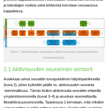
ja toteuttajien roolista sekä tehtävistä kerrotaan seuraavissa
kappaleissa.
Kuva 1. Aktiivisuuden seurantaan liittyvä prosessi lopputilanteessa
(kuvakaappaus).
2.1 Aktiivisuuden seurannan sensorit
Asiakkaan arkea seurattiin turvapuhelimen hälytinpainikkeella
(kuva 2), johon kytkettiin päälle ns. aktiivisuuden seuranta
‑toiminnallisuus. Tämän lisäksi aktiivisuutta seurattiin erilaisilla
ympäristösensoreilla (kuvat 3–4) ja asuntoon asennettavilla
liikeaktiivisuussensoreilla. Taulukossa 1 kerrotaan, mitä mikäkin
sensori mittaa ja mihin mittaus perustuu. Vuodevahtia ei päästy