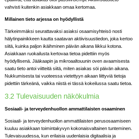
vahvisti kuitenkin asiakkaan omaa kertomaa.
Millainen tieto arjessa on hyödyllistä
Tärkeimmäksi seurattavaksi asiaksi osaamisyhteisö nosti
hälytinpainikkeen kautta saatavan aktiivisuustiedon, joka kertoo
siitä, kuinka paljon ikäihminen päivän aikana liikkui kotona.
Asiakkaan ruokailusta kertovaa tietoa pidettiin myös
hyödyllisenä. Jääkaapin ja mikroaaltouunin oven avaamisesta
saatu tieto antoi viitteitä siitä, miten asiakas söi päivän aikana.
Nukkumisesta tai vuoteessa vietettyyn aikaan liittyviä tietoja
pidettiin tärkeänä, vaikka niistä ei tässä kokeilussa saatu tietoa.
3.2 Tulevaisuuden näkökulmia
Sosiaali- ja terveydenhuollon ammattilaisten osaaminen
Sosiaali- ja terveydenhuollon ammattilaisten perusosaamiseen
kuuluu asiakkaan toimintakyvyn kokonaisvaltainen tunteminen.
Tulevaisuudessa, kun erilaisia uudenlaisia digitaalisia ja