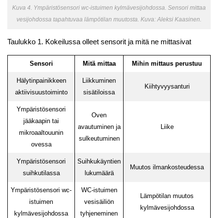
Kuva 4. Ympäristösensori wc-istuimen kylmävesijohdossa. Sensori mittaa
vesijohdossa tapahtuvaa lämpötilan muutosta. Kuva: Aleksi Kaasinen.
Taulukko 1. Kokeilussa olleet sensorit ja mitä ne mittasivat
Sensori
Mitä mittaa
Mihin mittaus perustuu
Hälytinpainikkeen
Liikkuminen
Kiihtyvyysanturi
aktiivisuustoiminto
sisätiloissa
Ympäristösensori
Oven
jääkaapin tai
avautuminen ja
Liike
mikroaaltouunin
sulkeutuminen
ovessa
Ympäristösensori
Suihkukäyntien
Muutos ilmankosteudessa
suihkutilassa
lukumäärä
Ympäristösensori wc-
WC-istuimen
Lämpötilan muutos
istuimen
vesisäiliön
kylmävesijohdossa
kylmävesijohdossa
tyhjeneminen