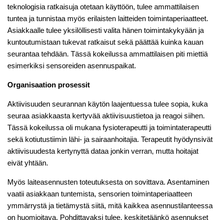
teknologisia ratkaisuja otetaan käyttöön, tulee ammattilaisen
tuntea ja tunnistaa myös erilaisten laitteiden toimintaperiaatteet.
Asiakkaalle tulee yksilöllisesti valita hänen toimintakykyään ja
kuntoutumistaan tukevat ratkaisut sekä päättää kuinka kauan
seurantaa tehdään. Tässä kokeilussa ammattilaisen piti miettiä
esimerkiksi sensoreiden asennuspaikat.
Organisaation prosessit
Aktiivisuuden seurannan käytön laajentuessa tulee sopia, kuka
seuraa asiakkaasta kertyvää aktiivisuustietoa ja reagoi siihen.
Tässä kokeilussa oli mukana fysioterapeutti ja toimintaterapeutti
sekä kotiutustiimin lähi- ja sairaanhoitajia. Terapeutit hyödynsivät
aktiivisuudesta kertynyttä dataa jonkin verran, mutta hoitajat
eivät yhtään.
Myös laiteasennusten toteutuksesta on sovittava. Asentaminen
vaatii asiakkaan tuntemista, sensorien toimintaperiaatteen
ymmärrystä ja tietämystä siitä, mitä kaikkea asennustilanteessa
on huomioitava. Pohdittavaksi tulee, keskitetäänkö asennukset