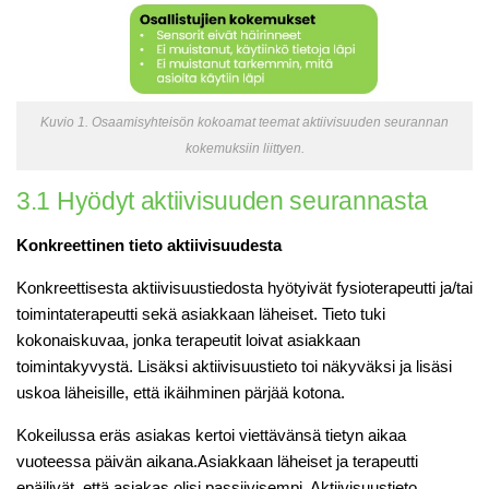
Kuvio 1. Osaamisyhteisön kokoamat teemat aktiivisuuden seurannan
kokemuksiin liittyen.
3.1 Hyödyt aktiivisuuden seurannasta
Konkreettinen tieto aktiivisuudesta
Konkreettisesta aktiivisuustiedosta hyötyivät fysioterapeutti ja/tai
toimintaterapeutti sekä asiakkaan läheiset. Tieto tuki
kokonaiskuvaa, jonka terapeutit loivat asiakkaan
toimintakyvystä. Lisäksi aktiivisuustieto toi näkyväksi ja lisäsi
uskoa läheisille, että ikäihminen pärjää kotona.
Kokeilussa eräs asiakas kertoi viettävänsä tietyn aikaa
vuoteessa päivän aikana.Asiakkaan läheiset ja terapeutti
epäilivät, että asiakas olisi passiivisempi. Aktiivisuustieto