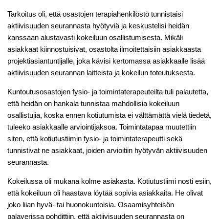
Tarkoitus oli, että osastojen terapiahenkilöstö tunnistaisi
aktiivisuuden seurannasta hyötyviä ja keskustelisi heidän
kanssaan alustavasti kokeiluun osallistumisesta. Mikäli
asiakkaat kiinnostuisivat, osastolta ilmoitettaisiin asiakkaasta
projektiasiantuntijalle, joka kävisi kertomassa asiakkaalle lisää
aktiivisuuden seurannan laitteista ja kokeilun toteutuksesta.
Kuntoutusosastojen fysio- ja toimintaterapeuteilta tuli palautetta,
että heidän on hankala tunnistaa mahdollisia kokeiluun
osallistujia, koska ennen kotiutumista ei välttämättä vielä tiedetä,
tuleeko asiakkaalle arviointijaksoa. Toimintatapaa muutettiin
siten, että kotiutustiimin fysio- ja toimintaterapeutti sekä
tunnistivat ne asiakkaat, joiden arvioitiin hyötyvän aktiivisuuden
seurannasta.
Kokeilussa oli mukana kolme asiakasta. Kotiutustiimi nosti esiin,
että kokeiluun oli haastava löytää sopivia asiakkaita. He olivat
joko liian hyvä- tai huonokuntoisia. Osaamisyhteisön
palaverissa pohdittiin, että aktiivisuuden seurannasta on