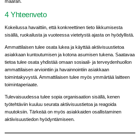
määrän.
4 Yhteenveto
Kokeilussa havaittiin, että konkreettinen tieto liikkumisesta
sisällä, ruokailusta ja vuoteessa vietetystä ajasta on hyödyllistä.
Ammattilaisen tulee osata lukea ja käyttää aktiivisuustietoa
asiakkaan kuntoutumisen ja kotona asumisen tukena. Saatavaa
tietoa tulee osata yhdistää omaan sosiaali- ja terveydenhuollon
ammattilaisen arviointiin ja havainnointiin asiakkaan
toimintakyvystä. Ammattilaisen tulee myös ymmärtää laitteen
toimintaperiaate.
Tulevaisuudessa tulee sopia organisaation sisällä, kenen
työtehtäviin kuuluu seurata aktiivisuustietoa ja reagoida
muutoksiin. Tärkeää on myös asiakkaiden osallistaminen
aktiivisuustiedon hyödyntämiseen.