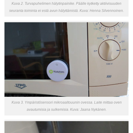
Kuva 2. Turvapuhelimen hälytinpainike. Päälle kytketty aktiivisuuden
seuranta toiminta ei estä avun hälyttämistä. Kuva: Henna Silvennoinen.
Kuva 3. Ympäristösensori mikroaaltouunin ovessa. Laite mittaa oven
avautumisia ja sulkemisia. Kuva: Jaana Nykänen.