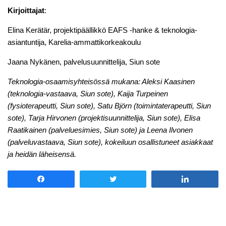
Kirjoittajat
:
Elina Kerätär, projektipäällikkö EAFS ‑hanke & teknologia-
asiantuntija, Karelia-ammattikorkeakoulu
Jaana Nykänen, palvelusuunnittelija, Siun sote
Teknologia-osaamisyhteisössä mukana: Aleksi Kaasinen
(teknologia-vastaava, Siun sote), Kaija Turpeinen
(fysioterapeutti, Siun sote), Satu Björn (toimintaterapeutti, Siun
sote), Tarja Hirvonen (projektisuunnittelija, Siun sote), Elisa
Raatikainen (palveluesimies, Siun sote) ja Leena Ilvonen
(palveluvastaava, Siun sote), kokeiluun osallistuneet asiakkaat
ja heidän läheisensä.
Share
Tweet
Share