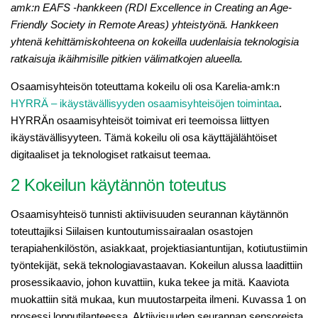
amk:n EAFS ‑hankkeen (RDI Excellence in Creating an Age-
Friendly Society in Remote Areas) yhteistyönä. Hankkeen
yhtenä kehittämiskohteena on kokeilla uudenlaisia teknologisia
ratkaisuja ikäihmisille pitkien välimatkojen alueella.
Osaamisyhteisön toteuttama kokeilu oli osa Karelia-amk:n
HYRRÄ – ikäystävällisyyden osaamisyhteisöjen toimintaa
.
HYRRÄn osaamisyhteisöt toimivat eri teemoissa liittyen
ikäystävällisyyteen. Tämä kokeilu oli osa käyttäjälähtöiset
digitaaliset ja teknologiset ratkaisut teemaa.
2 Kokeilun käytännön toteutus
Osaamisyhteisö tunnisti aktiivisuuden seurannan käytännön
toteuttajiksi Siilaisen kuntoutumissairaalan osastojen
terapiahenkilöstön, asiakkaat, projektiasiantuntijan, kotiutustiimin
työntekijät, sekä teknologiavastaavan. Kokeilun alussa laadittiin
prosessikaavio, johon kuvattiin, kuka tekee ja mitä. Kaaviota
muokattiin sitä mukaa, kun muutostarpeita ilmeni. Kuvassa 1 on
prosessi lopputilanteessa. Aktiivisuuden seurannan sensoreista