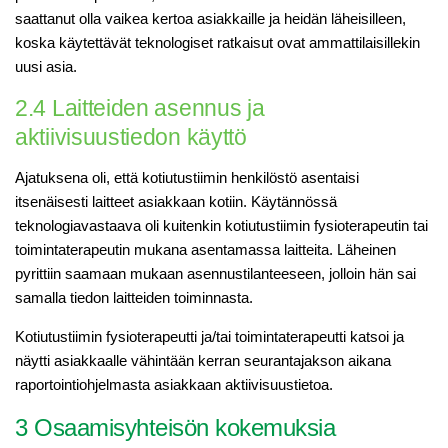
saattanut olla vaikea kertoa asiakkaille ja heidän läheisilleen,
koska käytettävät teknologiset ratkaisut ovat ammattilaisillekin
uusi asia.
2.4 Laitteiden asennus ja
aktiivisuustiedon käyttö
Ajatuksena oli, että kotiutustiimin henkilöstö asentaisi
itsenäisesti laitteet asiakkaan kotiin. Käytännössä
teknologiavastaava oli kuitenkin kotiutustiimin fysioterapeutin tai
toimintaterapeutin mukana asentamassa laitteita. Läheinen
pyrittiin saamaan mukaan asennustilanteeseen, jolloin hän sai
samalla tiedon laitteiden toiminnasta.
Kotiutustiimin fysioterapeutti ja/tai toimintaterapeutti katsoi ja
näytti asiakkaalle vähintään kerran seurantajakson aikana
raportointiohjelmasta asiakkaan aktiivisuustietoa.
3 Osaamisyhteisön kokemuksia