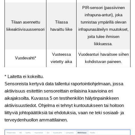
PIR-sensori (passiivinen
infrapuna-anturi), joka
Tilaan asennettu
Tilassa
tunnistaa ympärillä olevan
liikeaktiivisuussensori
havaittu liike
infrapunasäteilyn muutokset,
joita tulee ihmisen
liikkuessa.
Vuoteessa
Vuodeanturi havaitsee siihen
Vuodevahti*
vietetty aika
kohdistuvan paineen.
* Laitetta ei kokeiltu.
Sensoreista kertyvä data tallentui raportointiohjelmaan, jossa
aktiivisuus esitettiin sensoreittain erilaisina kaavioina eri
aikajaksoilta. Kuvassa 5 on testihenkilön hälytinpainikkeen
aktiivisuustiedot. Ohjelma ei tehnyt kuntoutukseen tai hoitoon
liittyviä johtopäätöksiä tai ehdotuksia, vaan ne teki sosiaali- ja
terveydenhuollon ammattilainen.