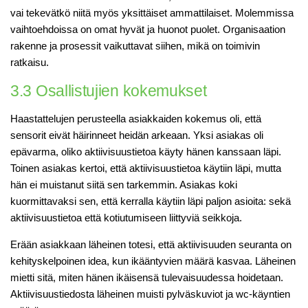
vai tekevätkö niitä myös yksittäiset ammattilaiset. Molemmissa
vaihtoehdoissa on omat hyvät ja huonot puolet. Organisaation
rakenne ja prosessit vaikuttavat siihen, mikä on toimivin
ratkaisu.
3.3 Osallistujien kokemukset
Haastattelujen perusteella asiakkaiden kokemus oli, että
sensorit eivät häirinneet heidän arkeaan. Yksi asiakas oli
epävarma, oliko aktiivisuustietoa käyty hänen kanssaan läpi.
Toinen asiakas kertoi, että aktiivisuustietoa käytiin läpi, mutta
hän ei muistanut siitä sen tarkemmin. Asiakas koki
kuormittavaksi sen, että kerralla käytiin läpi paljon asioita: sekä
aktiivisuustietoa että kotiutumiseen liittyviä seikkoja.
Erään asiakkaan läheinen totesi, että aktiivisuuden seuranta on
kehityskelpoinen idea, kun ikääntyvien määrä kasvaa. Läheinen
mietti sitä, miten hänen ikäisensä tulevaisuudessa hoidetaan.
Aktiivisuustiedosta läheinen muisti pylväskuviot ja wc-käyntien