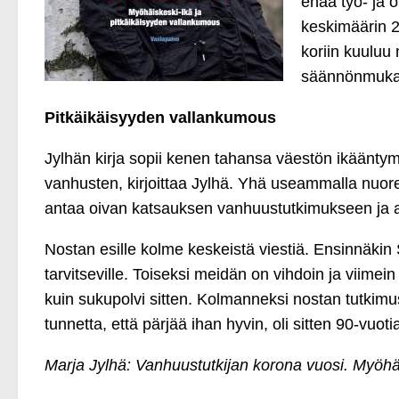
enää työ- ja 
keskimäärin 2
koriin kuuluu 
säännönmukais
Pitkäikäisyyden vallankumous
Jylhän kirja sopii kenen tahansa väestön ikääntym
vanhusten, kirjoittaa Jylhä. Yhä useammalla nuore
antaa oivan katsauksen vanhuustutkimukseen ja a
Nostan esille kolme keskeistä viestiä. Ensinnäkin 
tarvitseville. Toiseksi meidän on vihdoin ja viimein
kuin sukupolvi sitten. Kolmanneksi nostan tutkimu
tunnetta, että pärjää ihan hyvin, oli sitten 90-vuot
Marja Jylhä: Vanhuustutkijan korona vuosi. Myöhä