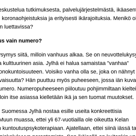
keskustelua tutkimuksesta, palvelujärjestelmästä, ikäasen
n koronaohjeistuksia ja erityisesti ikärajoituksia. Menikö o
on luettavissa?
s vain numero?
 kysymys siitä, milloin vanhuus alkaa. Se on neuvotteluky
a kulttuurinen asia. Jylhä ei halua samaistaa ”vanhaa”
okuntoisuuteen. Voisiko vanha olla se, joka on nähnyt
evaisuutta? Hän puuttuu myös puheeseen, jossa iän kuv
umero. Numeropuheeseen piiloutuu pohjimmiltaan kielte
loin itse asiassa kielletään ikä ja sen tuomat muutokset.
ä Suomessa Jylhä nostaa esille useita konkreettisia
uun muassa, ettei yli 67-vuotiailla ole oikeutta Kelan
kuntoutuspsykoterapiaan. Ajatellaan, ettei siinä iässä ta