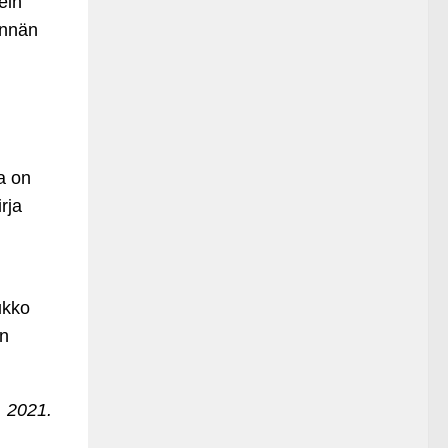
ein
innän
a on
rja
ukko
an
. 2021.