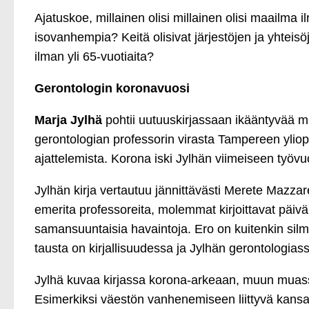
Ajatuskoe, millainen olisi millainen olisi maailma i
isovanhempia? Keitä olisivat järjestöjen ja yhteis
ilman yli 65-vuotiaita?
Gerontologin koronavuosi
Marja Jylhä
pohtii uutuuskirjassaan ikääntyvää ma
gerontologian professorin virasta Tampereen yliopis
ajattelemista. Korona iski Jylhän viimeiseen työvu
Jylhän kirja vertautuu jännittävästi Merete Mazzar
emerita professoreita, molemmat kirjoittavat päi
samansuuntaisia havaintoja. Ero on kuitenkin silm
tausta on kirjallisuudessa ja Jylhän gerontologias
Jylhä kuvaa kirjassa korona-arkeaan, muun muass
Esimerkiksi väestön vanhenemiseen liittyvä kansa