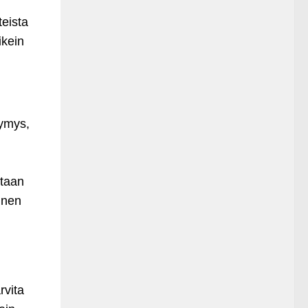
teista
ikein
symys,
ataan
inen
rvita