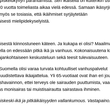
opiskelukyvyn parantamista. Sen ikäisellä on kuitenkin us
0 vuotta toimeliasta aikaa vielä edessä. Samaan ikäsyrj
myös se tosiasia, että ikäihmiset syrjäytetään
esti mielipidekyselyistä.
isestä kiinnostuneen käteen. Ja kukapa ei olisi? Maailm
lla on edessään pitkä ikä ja vanhuus. Kokonaisuutena ki
jankohtaiseen keskusteluun sekä teesit tulevaisuuteen.
Suomella olisi varaa turvata kohtuulliset vanhuspalvelut
 uudistettava ikäajattelua. Yli 65-vuotiaat ovat ihan eri jo
shavainnon, ettei terveys ole sairauden puuttumista, va
ias monisairas tai muistisairautta sairastava ihminen.
iskeski-ikä ja pitkäikäisyyden vallankumous. Vastapaino