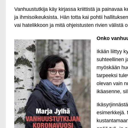
Vanhuustutkija käy kirjassa kriittistä ja painavaa 
ja ihmisoikeuksista. Hän totta kai pohtii hallitukse
vai hatelikkoon ja mitä ohjeistusten rivien välistä 
Onko vanhuu
Ikään liittyy
suhteellinen j
myöskään huon
tarpeeksi tul
olevan vain n
ikäasenne, sil
Ikäsyrjinnäst
esimerkkejä. M
kustantamaan 