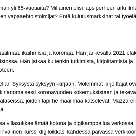
lman yli 65-vuotiaita? Millainen olisi lapsiperheen arki ilm
öjen vapaaehtoistoimijat? Entä kulutusmarkkinat tai työe
ailmaa, ikäihmisiä ja koronaa. Hän jäi kesällä 2021 elä
tossa. Hän jatkaa kuitenkin tutkimista, kirjoittamista ja
oteen.
ellan Syksystä syksyyn -kirjaan. Molemmat kirjoittajat ov
väkirjanomaisesti koronavuoden kokemuksistaan ja tekevä
älaseissa, joiden läpi he maailmaa katselevat, Mazzarel
sa.
a villasukkaelämää kotona ja digikamppailua verkossa.
invälinen kurssi digiloikkasi kahdessa päivässä verkkoo