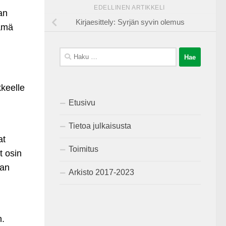
EDELLINEN ARTIKKELI
an
Kirjaesittely: Syrjän syvin olemus
lämä
Haku:
kkeelle
Etusivu
Tietoa julkaisusta
at
Toimitus
t osin
lan
Arkisto 2017-2023
n.