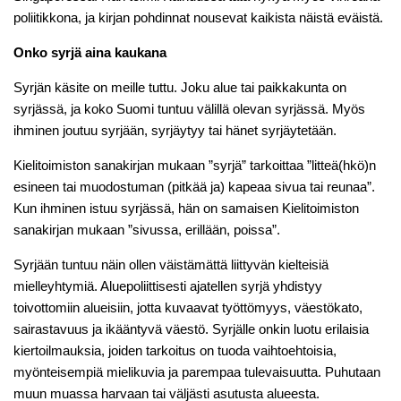
poliitikkona, ja kirjan pohdinnat nousevat kaikista näistä eväistä.
Onko syrjä aina kaukana
Syrjän käsite on meille tuttu. Joku alue tai paikkakunta on
syrjässä, ja koko Suomi tuntuu välillä olevan syrjässä. Myös
ihminen joutuu syrjään, syrjäytyy tai hänet syrjäytetään.
Kielitoimiston sanakirjan mukaan ”syrjä” tarkoittaa ”litteä(hkö)n
esineen tai muodostuman (pitkää ja) kapeaa sivua tai reunaa”.
Kun ihminen istuu syrjässä, hän on samaisen Kielitoimiston
sanakirjan mukaan ”sivussa, erillään, poissa”.
Syrjään tuntuu näin ollen väistämättä liittyvän kielteisiä
mielleyhtymiä. Aluepoliittisesti ajatellen syrjä yhdistyy
toivottomiin alueisiin, jotta kuvaavat työttömyys, väestökato,
sairastavuus ja ikääntyvä väestö. Syrjälle onkin luotu erilaisia
kiertoilmauksia, joiden tarkoitus on tuoda vaihtoehtoisia,
myönteisempiä mielikuvia ja parempaa tulevaisuutta. Puhutaan
muun muassa harvaan tai väljästi asutusta alueesta.