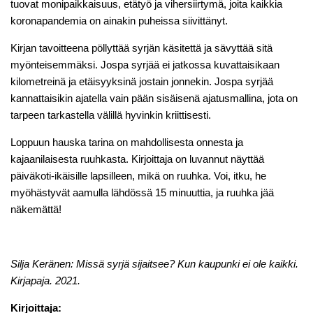
tuovat monipaikkaisuus, etätyö ja vihersiirtymä, joita kaikkia
koronapandemia on ainakin puheissa siivittänyt.
Kirjan tavoitteena pöllyttää syrjän käsitettä ja sävyttää sitä
myönteisemmäksi. Jospa syrjää ei jatkossa kuvattaisikaan
kilometreinä ja etäisyyksinä jostain jonnekin. Jospa syrjää
kannattaisikin ajatella vain pään sisäisenä ajatusmallina, jota on
tarpeen tarkastella välillä hyvinkin kriittisesti.
Loppuun hauska tarina on mahdollisesta onnesta ja
kajaanilaisesta ruuhkasta. Kirjoittaja on luvannut näyttää
päiväkoti-ikäisille lapsilleen, mikä on ruuhka. Voi, itku, he
myöhästyvät aamulla lähdössä 15 minuuttia, ja ruuhka jää
näkemättä!
Silja Keränen: Missä syrjä sijaitsee? Kun kaupunki ei ole kaikki.
Kirjapaja. 2021.
Kirjoittaja: