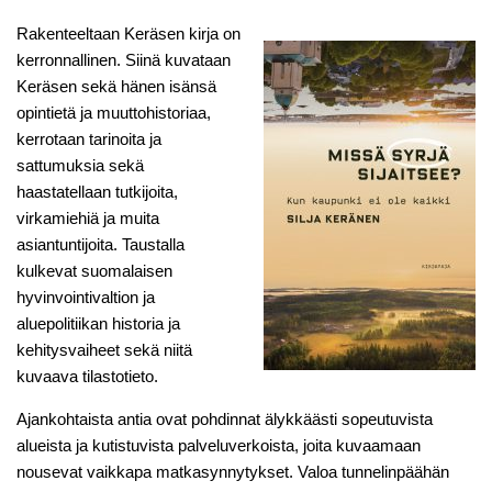
Rakenteeltaan Keräsen kirja on
kerronnallinen. Siinä kuvataan
Keräsen sekä hänen isänsä
opintietä ja muuttohistoriaa,
kerrotaan tarinoita ja
sattumuksia sekä
haastatellaan tutkijoita,
virkamiehiä ja muita
asiantuntijoita. Taustalla
kulkevat suomalaisen
hyvinvointivaltion ja
aluepolitiikan historia ja
kehitysvaiheet sekä niitä
kuvaava tilastotieto.
Ajankohtaista antia ovat pohdinnat älykkäästi sopeutuvista
alueista ja kutistuvista palveluverkoista, joita kuvaamaan
nousevat vaikkapa matkasynnytykset. Valoa tunnelinpäähän