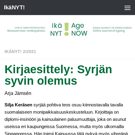
IkäNYT!
IKÄNYT! 2/2021
Kirjaesittely: Syrjän
syvin olemus
Arja Jämsén
Silja Keräsen
syrjää pohtiva teos osuu kiinnostavalla tavalla
suomalaiseen monipaikkaisuuskeskusteluun. Kirjoittaja on
diplomi-insinööri ja kainuulainen paluumuuttaja, joka on asunut
useissa eri kaupungeissa Suomessa, mutta myös ulkomailla
Singaporessa. Hän toimii Kainuussa tätä nykyä myös vihreänä