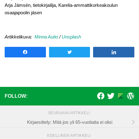
Arja Jämsén, tietokirjailija, Karelia-ammattikorkeakoulun
osaajapoolin jäsen
Artikkelikuva:
Minna Autio
/
Unsplash
Share
Tweet
Share
FOLLOW:
SEURAAVA ARTIKKELI
Kirjaesittely: Mitä jos yli 65-vuotiaita ei olisi
EDELLINEN ARTIKKELI