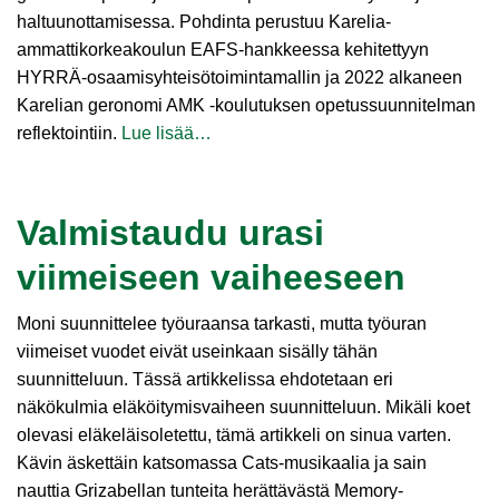
haltuunottamisessa. Pohdinta perustuu Karelia-
ammattikorkeakoulun EAFS-hankkeessa kehitettyyn
HYRRÄ-osaamisyhteisötoimintamallin ja 2022 alkaneen
Karelian geronomi AMK ‑koulutuksen opetussuunnitelman
reflektointiin.
Lue lisää…
Valmistaudu urasi
viimeiseen vaiheeseen
Moni suunnittelee työuraansa tarkasti, mutta työuran
viimeiset vuodet eivät useinkaan sisälly tähän
suunnitteluun. Tässä artikkelissa ehdotetaan eri
näkökulmia eläköitymisvaiheen suunnitteluun. Mikäli koet
olevasi eläkeläisoletettu, tämä artikkeli on sinua varten.
Kävin äskettäin katsomassa Cats-musikaalia ja sain
nauttia Grizabellan tunteita herättävästä Memory-