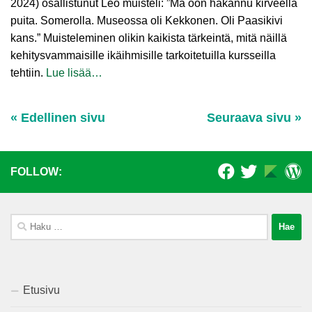
2024) osallistunut Leo muisteli: ”Mä oon hakannu kirveellä
puita. Somerolla. Museossa oli Kekkonen. Oli Paasikivi
kans.” Muisteleminen olikin kaikista tärkeintä, mitä näillä
kehitysvammaisille ikäihmisille tarkoitetuilla kursseilla
tehtiin.
Lue lisää…
« Edellinen sivu
Seuraava sivu »
FOLLOW:
Haku:
Etusivu