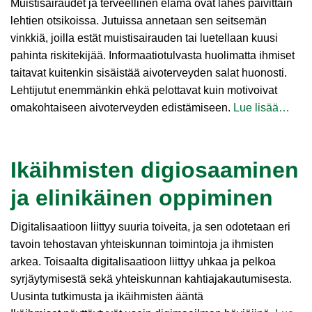
Muistisairaudet ja terveellinen elämä ovat lähes päivittäin
lehtien otsikoissa. Jutuissa annetaan sen seitsemän
vinkkiä, joilla estät muistisairauden tai luetellaan kuusi
pahinta riskitekijää. Informaatiotulvasta huolimatta ihmiset
taitavat kuitenkin sisäistää aivoterveyden salat huonosti.
Lehtijutut enemmänkin ehkä pelottavat kuin motivoivat
omakohtaiseen aivoterveyden edistämiseen.
Lue lisää…
Ikäihmisten digiosaaminen
ja elinikäinen oppiminen
Digitalisaatioon liittyy suuria toiveita, ja sen odotetaan eri
tavoin tehostavan yhteiskunnan toimintoja ja ihmisten
arkea. Toisaalta digitalisaatioon liittyy uhkaa ja pelkoa
syrjäytymisestä sekä yhteiskunnan kahtiajakautumisesta.
Uusinta tutkimusta ja ikäihmisten ääntä