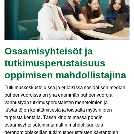
Osaamisyhteisöt ja
tutkimusperustaisuus
oppimisen mahdollistajina
Tutkimuskeskusteluissa ja erilaisissa sosiaalisen median
puheenvuoroissa on yhä enemmän puheenvuoroja
vanhustyön tutkimusperustaisten menetelmien ja
käytäntöjen kehittämisestä ja toisaalta myös niiden
tarpeista kentällä. Tässä kirjoitelmassa pohdin
osaamisyhteisötoimintamallin mahdollisuuksia
geronomiopiskelijan tutkimusperustaisten käytäntöjen