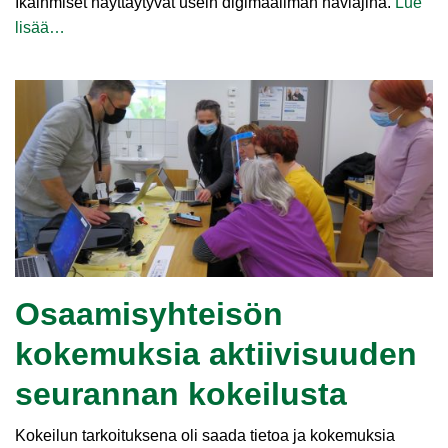
Ikäihmiset näyttäytyvät usein digimaailman häviäjinä.
Lue
lisää…
Osaamisyhteisön
kokemuksia aktiivisuuden
seurannan kokeilusta
Kokeilun tarkoituksena oli saada tietoa ja kokemuksia